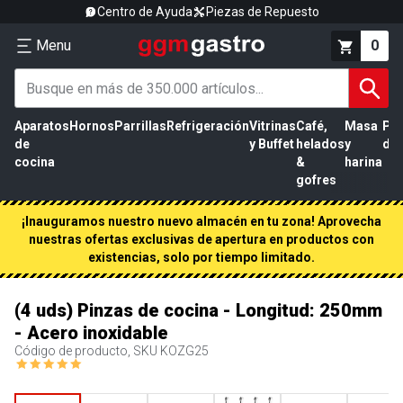
Centro de Ayuda
Piezas de Repuesto
Menu
0
Aparatos
Hornos
Parrillas
Refrigeración
Vitrinas
Café,
Masa
Pr
de
y Buffet
helados
y
de 
cocina
&
harina
gofres
¡Inauguramos nuestro nuevo almacén en tu zona! Aprovecha
nuestras ofertas exclusivas de apertura en productos con
existencias, solo por tiempo limitado.
(4 uds) Pinzas de cocina - Longitud: 250mm
- Acero inoxidable
Código de producto, SKU
KOZG25