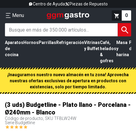
Centro de Ayuda
Piezas de Repuesto
Menu
0
Aparatos
Hornos
Parrillas
Refrigeración
Vitrinas
Café,
Masa
Pr
de
y Buffet
helados
y
de 
cocina
&
harina
gofres
¡Inauguramos nuestro nuevo almacén en tu zona! Aprovecha
nuestras ofertas exclusivas de apertura en productos con
existencias, solo por tiempo limitado.
(3 uds) Budgetline - Plato llano - Porcelana -
Ø240mm - Blanco
Código de producto, SKU
TFBLW24W
Serie Budgetline