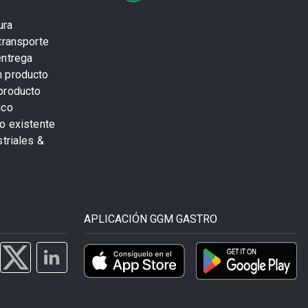
ura
transporte
entrega
n producto
producto
ico
o existente
striales &
APLICACIÓN GGM GASTRO