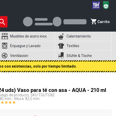
Carrito
Muebles de acero inox.
Calentamiento
Enjuague y Lavado
Textiles
Ventilación
Stühle & Tische
s con existencias, solo por tiempo limitado.
24 uds) Vaso para té con asa - AQUA - 210 ml
digo de producto, SKU
TGUTG82
82 mm - Altura: 82,5 mm