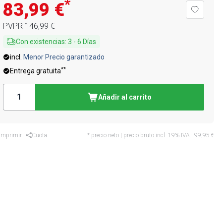
*
83,99 €
PVPR
146,99 €
Con existencias
:
3
-
6
Días
incl.
Menor Precio garantizado
**
Entrega gratuita
Añadir al carrito
Imprimir
Cuota
* precio neto | precio bruto incl. 19% IVA.:
99,95 €