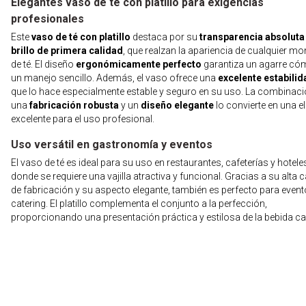
Elegantes vaso de té con platillo para exigencias
profesionales
Este
vaso de té con platillo
destaca por su
transparencia absoluta
brillo de primera calidad
, que realzan la apariencia de cualquier m
de té. El diseño
ergonómicamente perfecto
garantiza un agarre có
un manejo sencillo. Además, el vaso ofrece una
excelente estabilid
que lo hace especialmente estable y seguro en su uso. La combinaci
una
fabricación robusta
y un
diseño elegante
lo convierte en una e
excelente para el uso profesional.
Uso versátil en gastronomía y eventos
El vaso de té es ideal para su uso en restaurantes, cafeterías y hotele
donde se requiere una vajilla atractiva y funcional. Gracias a su alta c
de fabricación y su aspecto elegante, también es perfecto para event
catering. El platillo complementa el conjunto a la perfección,
proporcionando una presentación práctica y estilosa de la bebida cal