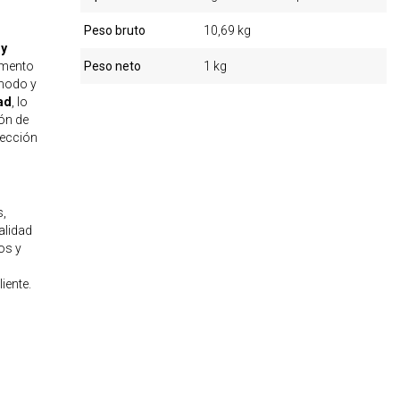
Peso bruto
10,69 kg
 y
omento
Peso neto
1 kg
modo y
ad
, lo
ón de
lección
s,
alidad
os y
iente.