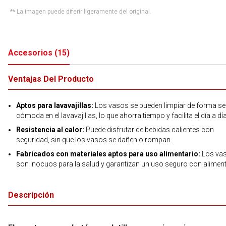
** La imagen puede diferir ligeramente del original.
Accesorios
(
15
)
Ventajas Del Producto
Aptos para lavavajillas:
Los vasos se pueden limpiar de forma sen
cómoda en el lavavajillas, lo que ahorra tiempo y facilita el día a día
Resistencia al calor:
Puede disfrutar de bebidas calientes con
seguridad, sin que los vasos se dañen o rompan.
Fabricados con materiales aptos para uso alimentario:
Los va
son inocuos para la salud y garantizan un uso seguro con alimen
Descripción