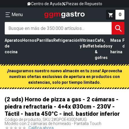
Centro de Ayuda
Piezas de Repuesto
Menu
0
Aparatos
Hornos
Parrillas
Refrigeración
Vitrinas
Café,
Masa
Pr
de
y Buffet
helados
y
de 
cocina
&
harina
gofres
¡Inauguramos nuestro nuevo almacén en tu zona! Aprovecha
nuestras ofertas exclusivas de apertura en productos con
existencias, solo por tiempo limitado.
(2 uds) Horno de pizza a gas - 2 cámaras -
piedra refractaria - 4+4x Ø30cm - 230V -
Táctil - hasta 450°C - incl. bastidor inferior
Código de producto, SKU
2#GPOE430DN#UG
Modelo con 2 cámaras de horneado - Pantalla Touch
Califica ahora