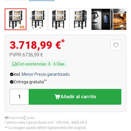
*
3.718,99 €
PVPR
6736,99 €
Con existencias
:
3
-
6
Días
incl.
Menor Precio garantizado
**
Entrega gratuita
Añadir al carrito
Imprimir
Cuota
* precio neto | precio bruto incl. 19% IVA.:
4425,60 €
** La imagen puede diferir ligeramente del original.