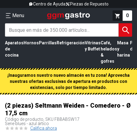
Centro de Ayuda
Piezas de Repuesto
Menu
0
Aparatos
Hornos
Parrillas
Refrigeración
Vitrinas
Café,
Masa
Pr
de
y Buffet
helados
y
de 
cocina
&
harina
gofres
¡Inauguramos nuestro nuevo almacén en tu zona! Aprovecha
nuestras ofertas exclusivas de apertura en productos con
existencias, solo por tiempo limitado.
(2 piezas) Seltmann Weiden - Comedero - Ø
17,5 cm
Código de producto, SKU
FBBABSW17
Serie blues - azul ártico
Califica ahora