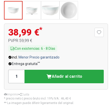
*
38,99 €
PVPR
59,99 €
Con existencias
:
6
-
8
Días
incl.
Menor Precio garantizado
**
Entrega gratuita
Añadir al carrito
Imprimir
Cuota
* precio neto | precio bruto incl. 19% IVA.:
46,40 €
** La imagen puede diferir ligeramente del original.