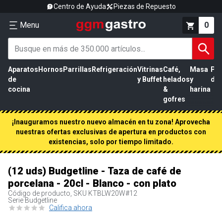
Centro de Ayuda
Piezas de Repuesto
Menu
0
Aparatos
Hornos
Parrillas
Refrigeración
Vitrinas
Café,
Masa
Pr
de
y Buffet
helados
y
de 
cocina
&
harina
gofres
¡Inauguramos nuestro nuevo almacén en tu zona! Aprovecha
nuestras ofertas exclusivas de apertura en productos con
existencias, solo por tiempo limitado.
(12 uds) Budgetline - Taza de café de
porcelana - 20cl - Blanco - con plato
Código de producto, SKU
KTBLW20W#12
Serie Budgetline
Califica ahora