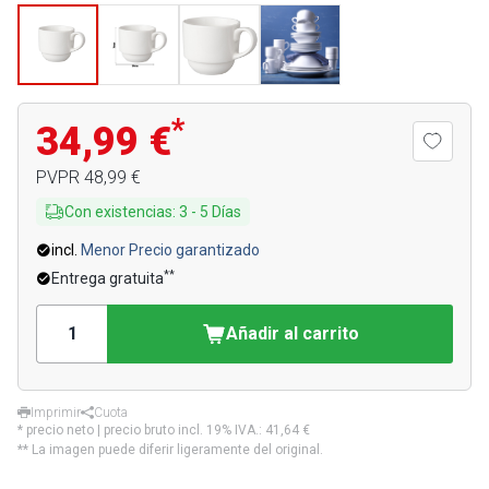
*
34,99 €
PVPR
48,99 €
Con existencias
:
3
-
5
Días
incl.
Menor Precio garantizado
**
Entrega gratuita
Añadir al carrito
Imprimir
Cuota
* precio neto | precio bruto incl. 19% IVA.:
41,64 €
** La imagen puede diferir ligeramente del original.