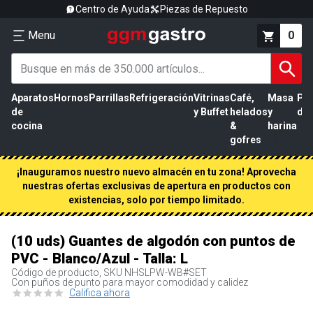
Centro de Ayuda
Piezas de Repuesto
Menu
0
Aparatos
Hornos
Parrillas
Refrigeración
Vitrinas
Café,
Masa
Pr
de
y Buffet
helados
y
de 
cocina
&
harina
gofres
¡Inauguramos nuestro nuevo almacén en tu zona! Aprovecha
nuestras ofertas exclusivas de apertura en productos con
existencias, solo por tiempo limitado.
(10 uds) Guantes de algodón con puntos de
PVC - Blanco/Azul - Talla: L
Código de producto, SKU
NHSLPW-WB#SET
Con puños de punto para mayor comodidad y calidez
Califica ahora