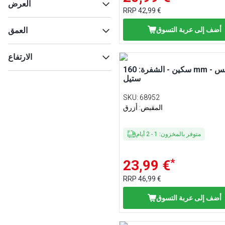
العرض
RRP
42,99 €
أضف إلى عربة التسوق
العمق
ماكس
Min
الارتفاع
سكين - الشفرة: 160 mm - ستانلس
ستيل
ماكس
Min
SKU
:
68952
ماكس
Min
المقبض: أزرق
متوفر بالمخزون
:
1
-
2
أيام
*
23,99 €
RRP
46,99 €
أضف إلى عربة التسوق