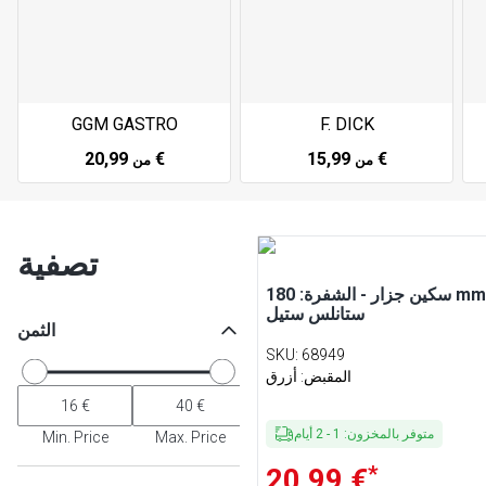
GGM GASTRO
F. DICK
20,99 €
15,99 €
من
من
تصفية
سكين جزار - الشفرة: 180 mm -
ستانلس ستيل
الثمن
SKU
:
68949
المقبض: أزرق
متوفر بالمخزون
:
1
-
2
أيام
Min. Price
Max. Price
*
20,99 €