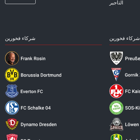
التأجير
شركاء فخورين
شركاء فخورين