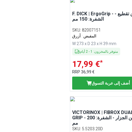
F. DICK | ErgoGrip - سكين تقطيع -
الشفرة: 150 مم
SKU
:
82007151
المقبض : أزرق
W 273 x D 23 x H 39 mm
متوفر بالمخزون
:
1
-
2
أيام
*
17,99 €
RRP
36,99 €
أضف إلى عربة التسوق
VICTORINOX | FIBROX DUA
GRIP - سكين الجزار - الشفرة: 200
مم
SKU
:
5.5203.20D