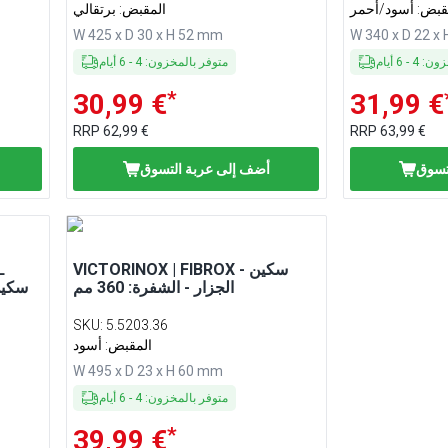
قبض: أسود/أحمر
المقبض: برتقالي
W 425 x D 30 x H 52 mm
W 340 x D 22 x
خزون
:
4
-
6
أيام
متوفر بالمخزون
:
4
-
6
أيام
*
30,99 €
31,99 €
RRP
62,99 €
RRP
63,99 €
تسوق
أضف إلى عربة التسوق
VICTORINOX | FIBROX - سكين
L
الجزار - الشفرة: 360 مم
SKU
:
5.5203.36
المقبض: أسود
W 495 x D 23 x H 60 mm
متوفر بالمخزون
:
4
-
6
أيام
*
39,99 €