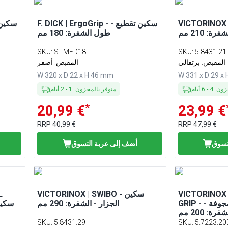
VICTORI - سكين
F. DICK | ErgoGrip - سكين تقطيع -
ة: 210 مم
طول الشفرة: 180 مم
SKU
:
STMFD18
SKU
:
5.8431.21
المقبض: برتقالي
المقبض: أصفر
W 320 x D 22 x H 46 mm
W 331 x D 29 x
خزون
:
4
-
6
أيام
متوفر بالمخزون
:
1
-
2
أيام
*
20,99 €
23,99 €
RRP
40,99 €
RRP
47,99 €
تسوق
أضف إلى عربة التسوق
VICTORINOX 
VICTORINOX | SWIBO - سكين
L
GRIP - سكين الجزار بحافة مجوفة -
الجزار - الشفرة: 290 مم
فرة: 200 مم
SKU
:
5.8431.29
SKU
:
5.7223.20