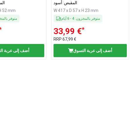
المقبض: أسود
الم
 H 52 mm
W 417 x D 57 x H 23 mm
متوفر بالمخزون
:
4
-
6
أيام
متوفر بالم
*
*
33,99 €
RRP
67,99 €
أضف إلى عربة التسوق
أضف إلى عربة ال