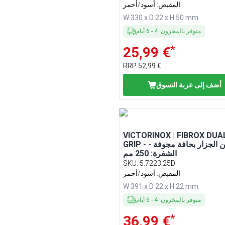
المقبض: أسود/أحمر
W 330 x D 22 x H 50 mm
متوفر بالمخزون
:
4
-
6
أيام
*
25,99 €
RRP
52,99 €
أضف إلى عربة التسوق
VICTORINOX | FIBROX DUA
GRIP - سكين الجزار بحافة مجوفة -
الشفرة: 250 مم
SKU
:
5.7223.25D
المقبض: أسود/أحمر
W 391 x D 22 x H 22 mm
متوفر بالمخزون
:
4
-
6
أيام
*
36,99 €