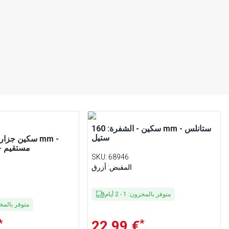
سكين - الشفرة: 160 mm - ستانلس
ستيل
مستقيم -
SKU
:
68946
المقبض: أزرق
متوفر بالمخزون
:
1
-
2
أيام
متوفر بالم
*
*
22,99 €