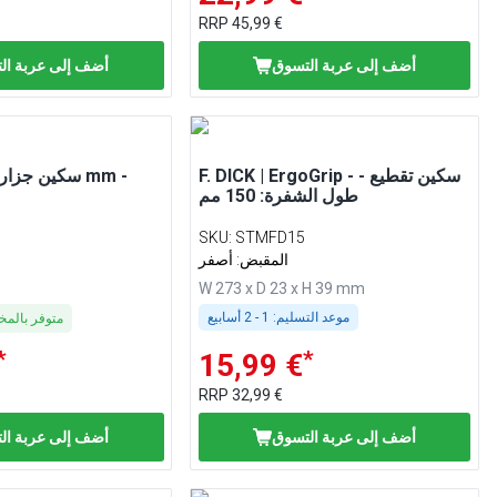
RRP
45,99 €
أضف إلى عربة التسوق
أضف إلى عربة ال
F. DICK | ErgoGrip - سكين تقطيع -
طول الشفرة: 150 مم
SKU
:
STMFD15
المقبض: أصفر
W 273 x D 23 x H 39 mm
موعد التسليم:
1 - 2 أسابيع
متوفر بالم
*
*
15,99 €
RRP
32,99 €
أضف إلى عربة التسوق
أضف إلى عربة ال