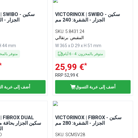
VICTORINOX | SWIBO - سكين
NOX | SWIBO
الجزار - الشفرة: 240 مم
الجزار - الشفر
SKU
:
5.8431.24
المقبض: برتقالي
 H 44 mm
W 365 x D 29 x H 51 mm
متوفر بالمخزون
:
4
-
6
أيام
متوفر بالم
*
*
25,99 €
RRP
52,99 €
أضف إلى عربة التسوق
أضف إلى عربة ال
VICTORINOX | FIBROX - سكين
| FIBROX DUAL
الجزار - الشفرة: 280 مم
الش
D
SKU
:
SCMSV28