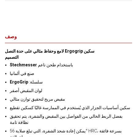
وصف
لامع وحفاظ مثالي على حدة النصل Ergogrip سكين
التصميم
باستخدام طحن ناعم
Stechmesser
صنع في ألمانيا
:سلسلة
ErgoGrip
لوان المقبض أصفر
مقبض مريح لتحقيق توازن مثالي
سكين أساسيات الجزار الذي يُستخدم في الممارسة غالبًا كسكين تقطيع
بفضل الربط الخالي من الفواصل بين المقبض والشفرة، يتم تحقيق
نظافة تامة
يمكن إعادة شحذ الشفرة، التي تبلغ صلابة 56° HRC، بسرعة فائقة