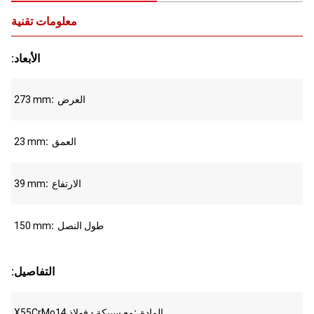
معلومات تقنية
:الأبعاد
العرض
273 mm
العمق
23 mm
الارتفاع
39 mm
طول النصل
150 mm
:التفاصيل
المادة
X55CrMo14 مع سبيكة - فولاذ