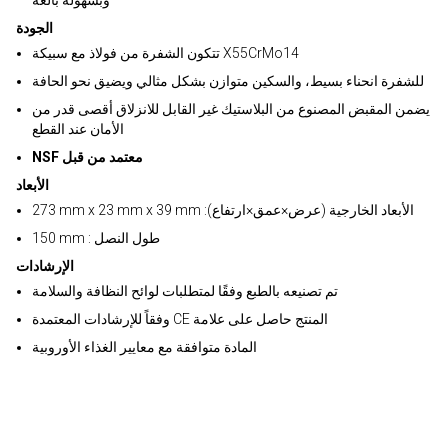
وبسهولة بالغة
الجودة
تتكون الشفرة من فولاذ مع سبيكة X55CrMo14
للشفرة انحناء بسيط، والسكين متوازن بشكل مثالي ويضيق نحو الحافة
يضمن المقبض المصنوع من البلاستيك غير القابل للانزلاق أقصى قدر من
الأمان عند القطع
NSF معتمد من قبل
الأبعاد
273 mm x 23 mm x 39 mm :الأبعاد الخارجية (عرض×عمق×ارتفاع)
150 mm : طول النصل
الإرشادات
تم تصنيعه بالطبع وفقًا لمتطلبات لوائح النظافة والسلامة
وفقاً للإرشادات المعتمدة CE المنتج حاصل على علامة
المادة متوافقة مع معايير الغذاء الأوروبية