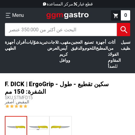
قطع غيار
مركز المساعدة
Menu
0
الغسيل
أثاث
أجهزة
تصنيع
العجين
مقهى،
ثلاجات
تبريد
شوّايات
أفران
أجهزة
التنظيف
من
المطبخ
اللحوم
والدقيق
آيس
العرض
الطهي
الفولاذ
كريم
المقاوم
ووافل
للصدأ
F. DICK | ErgoGrip - سكين تقطيع - طول
الشفرة: 150 مم
SKU
STMFD15
المقبض: أصفر