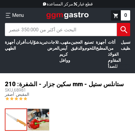
قطع غيار
مركز المساعدة
Menu
0
الغسيل
أثاث
أجهزة
تصنيع
العجين
مقهى،
ثلاجات
تبريد
شوّايات
أفران
أجهزة
التنظيف
من
المطبخ
اللحوم
والدقيق
آيس
العرض
الطهي
الفولاذ
كريم
المقاوم
ووافل
للصدأ
سكين جزار - الشفرة: 210 mm - ستانلس ستيل
SKU
68981
المقبض: أصفر