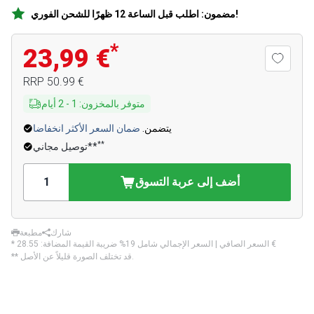
مضمون: اطلب قبل الساعة 12 ظهرًا للشحن الفوري!
*
23,99 €
‏50.99 €
RRP
متوفر بالمخزون
:
1
-
2
أيام
يتضمن.
ضمان السعر الأكثر انخفاضا
**
توصيل مجاني**
أضف إلى عربة التسوق
شارك
مطبعة
‏28.55 €
* السعر الصافي | السعر الإجمالي شامل 19% ضريبة القيمة المضافة:
** قد تختلف الصورة قليلاً عن الأصل.