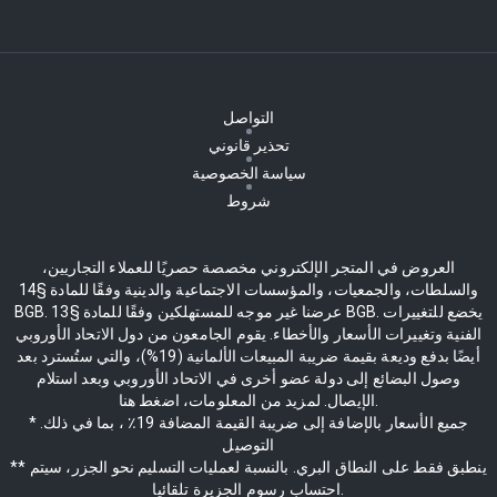
التواصل
تحذير قانوني
سياسة الخصوصية
شروط
العروض في المتجر الإلكتروني مخصصة حصريًا للعملاء التجاريين،
والسلطات، والجمعيات، والمؤسسات الاجتماعية والدينية وفقًا للمادة §14
BGB. عرضنا غير موجه للمستهلكين وفقًا للمادة §13 BGB. يخضع للتغييرات
الفنية وتغييرات الأسعار والأخطاء. يقوم الجامعون من دول الاتحاد الأوروبي
أيضًا بدفع وديعة بقيمة ضريبة المبيعات الألمانية (19%)، والتي ستُسترد بعد
وصول البضائع إلى دولة عضو أخرى في الاتحاد الأوروبي وبعد استلام
الإيصال. لمزيد من المعلومات، اضغط هنا.
* جميع الأسعار بالإضافة إلى ضريبة القيمة المضافة 19٪ ، بما في ذلك.
التوصيل
** ينطبق فقط على النطاق البري. بالنسبة لعمليات التسليم نحو الجزر، سيتم
احتساب رسوم الجزيرة تلقائيا.