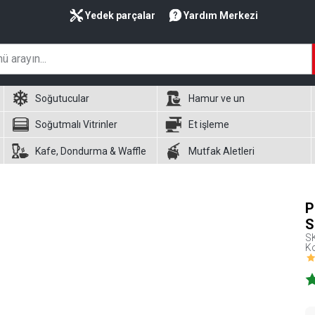
Yedek parçalar
Yardım Merkezi
Soğutucular
Hamur ve un
Soğutmalı Vitrinler
Et işleme
Kafe, Dondurma & Waffle
Mutfak Aletleri
P
S
S
Ko