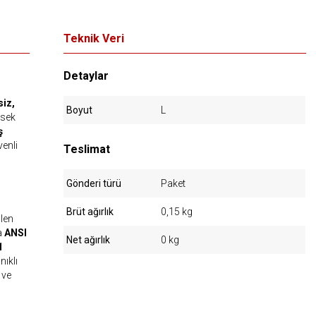
Teknik Veri
Detaylar
siz,
Boyut
L
ksek
ş
enli
Teslimat
Gönderi türü
Paket
Brüt ağırlık
0,15 kg
ilen
a
ANSI
Net ağırlık
0 kg
1
nıklı
 ve