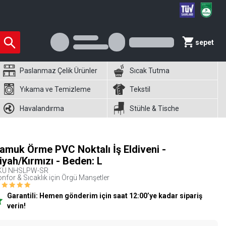
sepet
Paslanmaz Çelik Ürünler
Sıcak Tutma
Yıkama ve Temizleme
Tekstil
Havalandırma
Stühle & Tische
amuk Örme PVC Noktalı İş Eldiveni -
iyah/Kırmızı - Beden: L
KU
NHSLPW-SR
nfor & Sıcaklık için Örgü Manşetler
Garantili: Hemen gönderim için saat 12:00’ye kadar sipariş
verin!