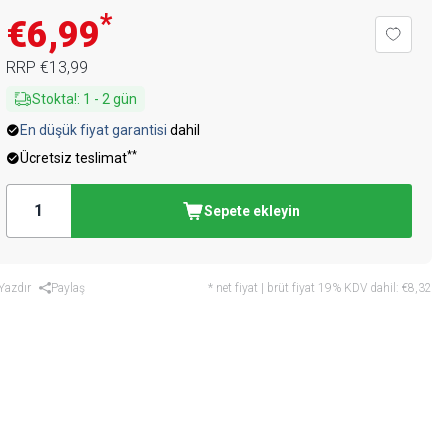
*
€6,99
RRP
€13,99
Stokta!
:
1
-
2
gün
En düşük fiyat garantisi
dahil
**
Ücretsiz teslimat
Sepete ekleyin
Yazdır
Paylaş
* net fiyat | brüt fiyat 19% KDV dahil:
€8,32