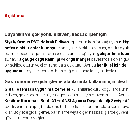
Açıklama
Dayanıklı ve çok yönlü eldiven, hassas işler için
Siyah/Kırmızı PVC Noktalı Eldiven
, optimum konfor sağlayan
dikiş
nefes alabilir astar kumaşı
ile öne çıkar. Noktalı avuç içi, özellikle yü
parmak becerisi gerektiren işlerde avantaj sağlayan
geliştirilmiş tutu
sunar.
13 gauge örgü kalınlığı
ve
örgü manşet
sayesinde eldiven güv
bir şekilde oturur ve elleri rahatça sıcak tutar. Ayrıca
her iki el için de
uygundur
, böylece hem sol hem sağ el kullanıcıları için idealdir.
Gastronomi ve gıda işleme alanlarında kullanım için ideal
Gıda ile temasa uygun malzemeler
kullanılarak kuru koşullarda üret
eldiven, gastronomide hijyenik gereksinimler için mükemmeldir. Ayrıc
Kesilme Koruması Sınıfı A1
ve
ANSI Aşınma Dayanıklılığı Seviyesi 
özelliklerine sahiptir, bu da onu hafif mekanik zorlanmalara karşı daya
kılar. Böylece gıda işleme, paketleme veya diğer hassas işlerde güvenli
güvenilir destek sağlar.