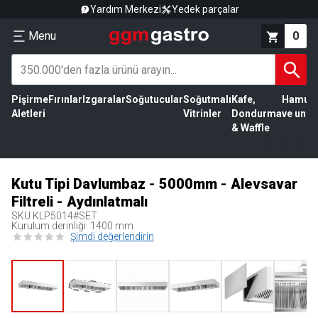
Yardım Merkezi
Yedek parçalar
Menu
0
Pişirme
Fırınlar
Izgaralar
Soğutucular
Soğutmalı
Kafe,
Hamur
Aletleri
Vitrinler
Dondurma
ve un
& Waffle
Kutu Tipi Davlumbaz - 5000mm - Alevsavar
Filtreli - Aydınlatmalı
SKU
KLP5014#SET
Kurulum derinliği: 1400 mm
Şimdi değerlendirin