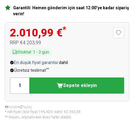
Garantili: Hemen gönderim için saat 12:00’ye kadar sipariş
verin!
*
2.010,99 €
RRP
€4.203,99
Stokta!
:
1
-
3
gün
En düşük fiyat garantisi
dahil
**
Ücretsiz teslimat
Sepete ekleyin
Yazdır
Paylaş
* net fiyat | brüt fiyat 19% KDV dahil:
€2.393,08
** Resim, orijinalinden biraz farklı olabilir.