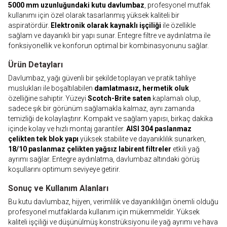
5000 mm uzunluğundaki kutu davlumbaz
, profesyonel mutfak
kullanımı için özel olarak tasarlanmış yüksek kaliteli bir
aspiratördür.
Elektronik olarak kaynaklı işçiliği
ile özellikle
sağlam ve dayanıklı bir yapı sunar. Entegre filtre ve aydınlatma ile
fonksiyonellik ve konforun optimal bir kombinasyonunu sağlar.
Ürün Detayları
Davlumbaz, yağı güvenli bir şekilde toplayan ve pratik tahliye
muslukları ile boşaltılabilen
damlatmasız, hermetik oluk
özelliğine sahiptir. Yüzeyi
Scotch-Brite saten
kaplamalı olup,
sadece şık bir görünüm sağlamakla kalmaz, aynı zamanda
temizliği de kolaylaştırır. Kompakt ve sağlam yapısı, birkaç dakika
içinde kolay ve hızlı montaj garantiler.
AISI 304 paslanmaz
çelikten tek blok yapı
yüksek stabilite ve dayanıklılık sunarken,
18/10 paslanmaz çelikten yağsız labirent filtreler
etkili yağ
ayrımı sağlar. Entegre aydınlatma, davlumbaz altındaki görüş
koşullarını optimum seviyeye getirir.
Sonuç ve Kullanım Alanları
Bu kutu davlumbaz, hijyen, verimlilik ve dayanıklılığın önemli olduğu
profesyonel mutfaklarda kullanım için mükemmeldir. Yüksek
kaliteli işçiliği ve düşünülmüş konstrüksiyonu ile yağ ayrımı ve hava