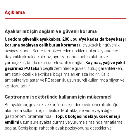
Açıklama
Ayaklarınız için sağlam ve güvenli koruma
Usedom güvenlik ayakkabısı, 200 Joule'ye kadar darbeye karşı
koruma sağlayan çelik burun koruması
ile yüksek bir güvenlik
seviyesi sunar. Sentetik malzemeden üretilen üst yüzey sadece
dayanıklı olmakla kalmaz, aynı zamanda nefes alabilir ve
yumuşaktır; bu da uzun süreli konfor sağlar.
Kaymaz, yağ ve yakıt
geçirmez PU taban
çeşitli zeminlerde güvenli tutuş garantilerken,
antistatik özellik elektriksel boşalmaları en aza indirir. Kalıcı
antibakteriyel astar ve PE tabanlık, uzun süreli kullanımda hijyen ve
konforu artırır.
Gastronomi sektöründe kullanım için mükemmel
Bu ayakkabı, güvenlik ve konforun eşit derecede önemli olduğu
alanlarda kullanım için idealdir. Mutfakta, serviste veya diğer
gastronomi ortamlarında –
topuk bölgesindeki yüksek enerji
emilimi
uzun süre ayakta durma ve yürüme sırasında rahatlama
sağlar. Geniş kalıp, rahat bir ayak pozisyonunu destekler ve