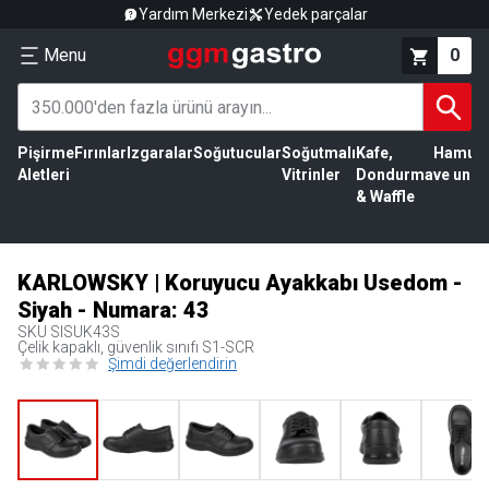
Yardım Merkezi
Yedek parçalar
Menu
0
Pişirme
Fırınlar
Izgaralar
Soğutucular
Soğutmalı
Kafe,
Hamur
Aletleri
Vitrinler
Dondurma
ve un
& Waffle
KARLOWSKY | Koruyucu Ayakkabı Usedom -
Siyah - Numara: 43
SKU
SISUK43S
Çelik kapaklı, güvenlik sınıfı S1-SCR
Şimdi değerlendirin