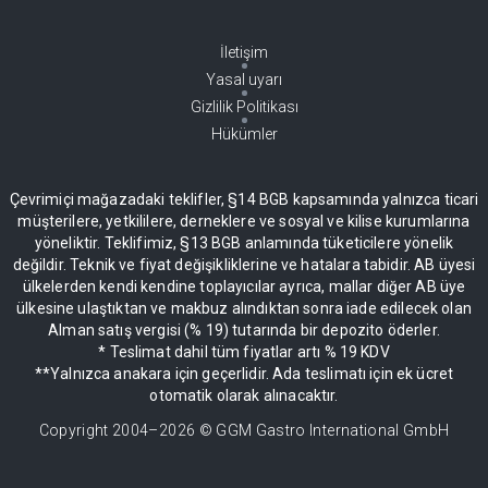
İletişim
Yasal uyarı
Gizlilik Politikası
Hükümler
Çevrimiçi mağazadaki teklifler, §14 BGB kapsamında yalnızca ticari
müşterilere, yetkililere, derneklere ve sosyal ve kilise kurumlarına
yöneliktir. Teklifimiz, §13 BGB anlamında tüketicilere yönelik
değildir. Teknik ve fiyat değişikliklerine ve hatalara tabidir. AB üyesi
ülkelerden kendi kendine toplayıcılar ayrıca, mallar diğer AB üye
ülkesine ulaştıktan ve makbuz alındıktan sonra iade edilecek olan
Alman satış vergisi (% 19) tutarında bir depozito öderler.
* Teslimat dahil tüm fiyatlar artı % 19 KDV
**Yalnızca anakara için geçerlidir. Ada teslimatı için ek ücret
otomatik olarak alınacaktır.
Copyright 2004–
2026
© GGM Gastro International GmbH