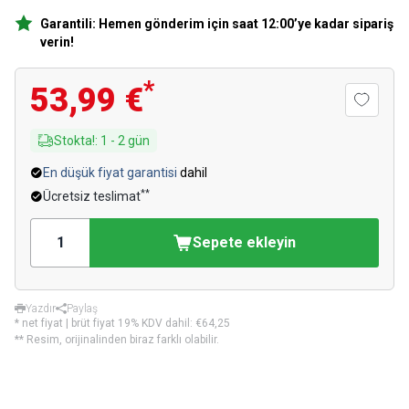
Garantili: Hemen gönderim için saat 12:00’ye kadar sipariş
verin!
*
53,99 €
Stokta!
:
1
-
2
gün
En düşük fiyat garantisi
dahil
**
Ücretsiz teslimat
Sepete ekleyin
Yazdır
Paylaş
* net fiyat | brüt fiyat 19% KDV dahil:
€64,25
** Resim, orijinalinden biraz farklı olabilir.