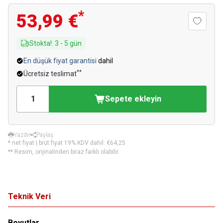
*
53,99 €
Stokta!
:
3
-
5
gün
En düşük fiyat garantisi
dahil
**
Ücretsiz teslimat
Sepete ekleyin
Yazdır
Paylaş
* net fiyat | brüt fiyat 19% KDV dahil:
€64,25
** Resim, orijinalinden biraz farklı olabilir.
Teknik Veri
Boyutlar