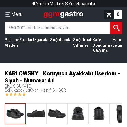
Yardım Merkezi
Yedek parçalar
Menu
0
Pişirme
Fırınlar
Izgaralar
Soğutucular
Soğutmalı
Kafe,
Hamur
Aletleri
Vitrinler
Dondurma
ve un
& Waffle
KARLOWSKY | Koruyucu Ayakkabı Usedom -
Siyah - Numara: 41
SKU
SISUK41S
Çelik kapaklı, güvenlik sınıfı S1-SCR