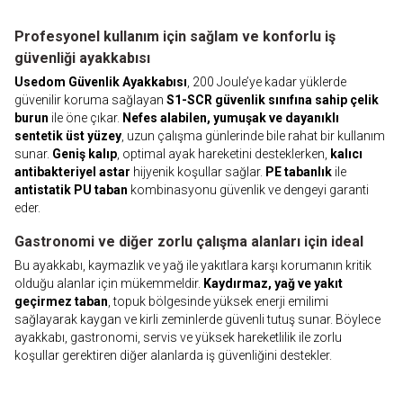
Profesyonel kullanım için sağlam ve konforlu iş
güvenliği ayakkabısı
Usedom Güvenlik Ayakkabısı
, 200 Joule’ye kadar yüklerde
güvenilir koruma sağlayan
S1-SCR güvenlik sınıfına sahip çelik
burun
ile öne çıkar.
Nefes alabilen, yumuşak ve dayanıklı
sentetik üst yüzey
, uzun çalışma günlerinde bile rahat bir kullanım
sunar.
Geniş kalıp
, optimal ayak hareketini desteklerken,
kalıcı
antibakteriyel astar
hijyenik koşullar sağlar.
PE tabanlık
ile
antistatik PU taban
kombinasyonu güvenlik ve dengeyi garanti
eder.
Gastronomi ve diğer zorlu çalışma alanları için ideal
Bu ayakkabı, kaymazlık ve yağ ile yakıtlara karşı korumanın kritik
olduğu alanlar için mükemmeldir.
Kaydırmaz, yağ ve yakıt
geçirmez taban
, topuk bölgesinde yüksek enerji emilimi
sağlayarak kaygan ve kirli zeminlerde güvenli tutuş sunar. Böylece
ayakkabı, gastronomi, servis ve yüksek hareketlilik ile zorlu
koşullar gerektiren diğer alanlarda iş güvenliğini destekler.