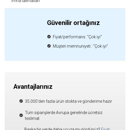
İmha talimatları
Güvenilir ortağınız
Fiyat/performans: "Çok iyi"
Müşteri memnuniyeti : "Çok iyi"
Avantajlarınız
35.000'den fazla ürün stokta ve gönderime hazır
Tüm siparişlerde Avrupa genelinde ücretsiz
teslimat
Başka bir yerde daha ucuza mı gördünüz?
Fiyat