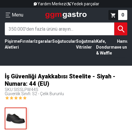
Yardım Merkezi
Yedek parçalar
Menu
0
Pişirme
Fırınlar
Izgaralar
Soğutucular
Soğutmalı
Kafe,
Hamur
Aletleri
Vitrinler
Dondurma
ve un
& Waffle
İş Güvenliği Ayakkabısı Steelite - Siyah -
Numara: 44 (EU)
SKU
SISSLPW44S
Güvenlik Sınıfı: S2 - Çelik Burunlu