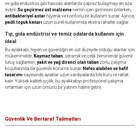
ve gıda endüstrisi gibi hassas alanlarda çapraz bulaşmayı en aza
indirir.
Su geçirmez üst malzeme
nemin içeri girmesini önlerken,
antibakteriyel astar
hijyenik ve konforlu bir kullanım sunar. Ayrıca,
pedli topuk kenarı
uzun süreli kullanımda ekstra rahatlık sağlar.
Tıp, gıda endüstrisi ve temiz odalarda kullanım için
ideal
Bu ayakkabı, hijyen ve güvenliğin en üst düzeyde olduğu alanlar için
mükemmeldir.
Kaymaz taban
, seramik ve çelik zeminlerde güvenli
tutuş sağlarken,
yakıt ve yağ direnci olan taban
zorlu çalışma
koşullarında da güvenilir koruma sunar.
Nefes alabilen ve hafif
tasarımı
sayesinde ayaklar uzun vardiyalarda bile kuru ve rahat
kalır. Yüksek kaliteli işçilik, bu ayakkabıyı profesyonel çalışma
ortamları için uzun ömürlü bir yatırım haline getirir.
Güvenlik Ve Bertaraf Talimatları