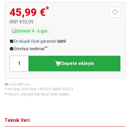
*
45,99 €
RRP
€93,99
Stokta!
:
4
-
6
gün
En düşük fiyat garantisi
dahil
**
Ücretsiz teslimat
Sepete ekleyin
Yazdır
Paylaş
* net fiyat | brüt fiyat 19% KDV dahil:
€54,73
** Resim, orijinalinden biraz farklı olabilir.
Teknik Veri