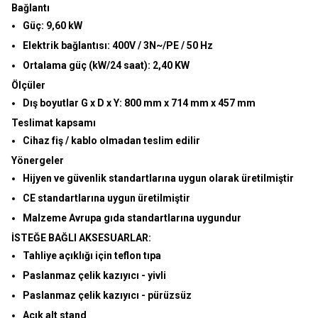
Bağlantı
Güç:
9,60 kW
Elektrik bağlantısı:
400V / 3N~/PE / 50 Hz
Ortalama güç (kW/24 saat):
2,40 KW
Ölçüler
Dış boyutlar G x D x Y:
800 mm x 714 mm x 457 mm
Teslimat kapsamı
Cihaz fiş / kablo olmadan teslim edilir
Yönergeler
Hijyen ve güvenlik standartlarına uygun olarak üretilmiştir
CE standartlarına uygun üretilmiştir
Malzeme Avrupa gıda standartlarına uygundur
İSTEĞE BAĞLI AKSESUARLAR:
Tahliye açıklığı için teflon tıpa
Paslanmaz çelik kazıyıcı - yivli
Paslanmaz çelik kazıyıcı - pürüzsüz
Açık alt stand