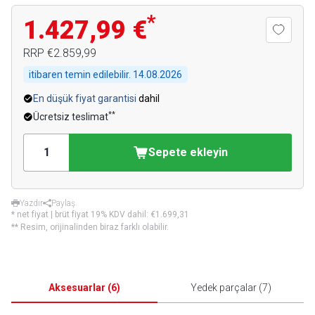
*
1.427,99 €
RRP
€2.859,99
itibaren temin edilebilir.
14.08.2026
En düşük fiyat garantisi
dahil
**
Ücretsiz teslimat
Sepete ekleyin
Yazdır
Paylaş
* net fiyat | brüt fiyat 19% KDV dahil:
€1.699,31
** Resim, orijinalinden biraz farklı olabilir.
Aksesuarlar
(
6
)
Yedek parçalar
(
7
)