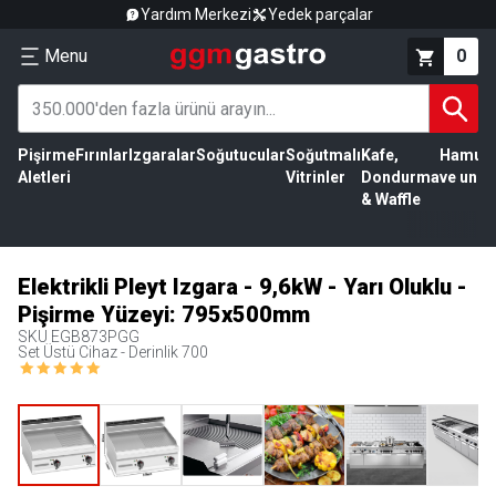
Yardım Merkezi
Yedek parçalar
Menu
0
Pişirme
Fırınlar
Izgaralar
Soğutucular
Soğutmalı
Kafe,
Hamur
Aletleri
Vitrinler
Dondurma
ve un
& Waffle
Elektrikli Pleyt Izgara - 9,6kW - Yarı Oluklu -
Pişirme Yüzeyi: 795x500mm
SKU
EGB873PGG
Set Üstü Cihaz - Derinlik 700