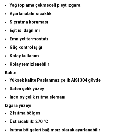
Yağ toplama çekmeceli pleyt ızgara
Ayarlanabilir sıcaklık
Sıçratma koruması
Eşit ısı dağılımı
Emniyet termostatı
Güç kontrol ışığı
Kolay kullanım
Kolay temizlenebilir
Kalite
Yüksek kalite
Paslanmaz çelik AISI 304
gövde
Saten çelik yüzey
Incoloy çelik ısıtma elemanı
Izgara yüzeyi
2 Isıtma bölgesi
Üst sıcaklık:
270 °C
Isıtma bölgeleri bağımsız olarak ayarlanabilir