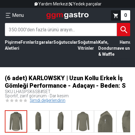
Yardım Merkezi
Yedek parçalar
Menu
0
Pişirme
Fırınlar
Izgaralar
Soğutucular
Soğutmalı
Kafe,
Hamur
Aletleri
Vitrinler
Dondurma
ve un
& Waffle
(6 adet) KARLOWSKY | Uzun Kollu Erkek İş
Gömleği Performance - Adaçayı - Beden: S
SKU
LHASPSK6SB#SET
Sportif, zarif görünüm - Dar kesim
Şimdi değerlendirin