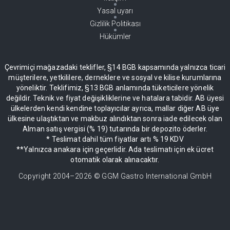
Yasal uyarı
Gizlilik Politikası
Hükümler
Çevrimiçi mağazadaki teklifler, §14 BGB kapsamında yalnızca ticari
müşterilere, yetkililere, derneklere ve sosyal ve kilise kurumlarına
yöneliktir. Teklifimiz, §13 BGB anlamında tüketicilere yönelik
değildir. Teknik ve fiyat değişikliklerine ve hatalara tabidir. AB üyesi
ülkelerden kendi kendine toplayıcılar ayrıca, mallar diğer AB üye
ülkesine ulaştıktan ve makbuz alındıktan sonra iade edilecek olan
Alman satış vergisi (% 19) tutarında bir depozito öderler.
* Teslimat dahil tüm fiyatlar artı % 19 KDV
**Yalnızca anakara için geçerlidir. Ada teslimatı için ek ücret
otomatik olarak alınacaktır.
Copyright 2004–
2026
© GGM Gastro International GmbH