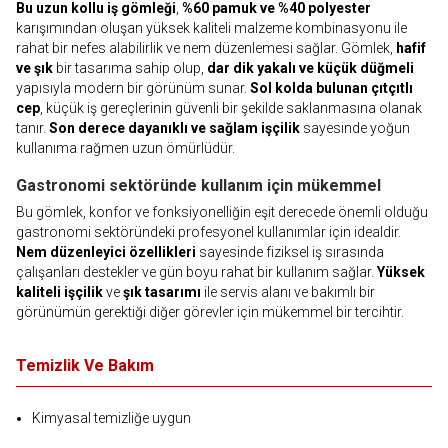
Bu uzun kollu iş gömleği
,
%60 pamuk ve %40 polyester
karışımından oluşan yüksek kaliteli malzeme kombinasyonu ile
rahat bir nefes alabilirlik ve nem düzenlemesi sağlar. Gömlek,
hafif
ve şık
bir tasarıma sahip olup,
dar dik yakalı ve küçük düğmeli
yapısıyla modern bir görünüm sunar.
Sol kolda bulunan çıtçıtlı
cep
, küçük iş gereçlerinin güvenli bir şekilde saklanmasına olanak
tanır.
Son derece dayanıklı ve sağlam işçilik
sayesinde yoğun
kullanıma rağmen uzun ömürlüdür.
Gastronomi sektöründe kullanım için mükemmel
Bu gömlek, konfor ve fonksiyonelliğin eşit derecede önemli olduğu
gastronomi sektöründeki profesyonel kullanımlar için idealdir.
Nem düzenleyici özellikleri
sayesinde fiziksel iş sırasında
çalışanları destekler ve gün boyu rahat bir kullanım sağlar.
Yüksek
kaliteli işçilik
ve
şık tasarımı
ile servis alanı ve bakımlı bir
görünümün gerektiği diğer görevler için mükemmel bir tercihtir.
Temizlik Ve Bakım
Kimyasal temizliğe uygun