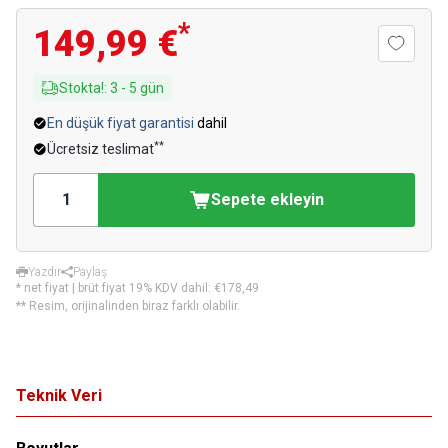
*
149,99 €
Stokta!
:
3
-
5
gün
En düşük fiyat garantisi
dahil
**
Ücretsiz teslimat
Sepete ekleyin
Yazdır
Paylaş
* net fiyat | brüt fiyat 19% KDV dahil:
€178,49
** Resim, orijinalinden biraz farklı olabilir.
Teknik Veri