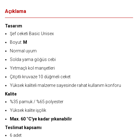
Açıklama
Tasarım
Şef ceketi Basic Unisex
Boyut:
M
Normal uyum
Solda yama göğüs cebi
Yırtmaçlı kol manşetleri
Çıtçıtlı kruvaze 10 düğmeli ceket
Yüksek kaliteli malzeme sayesinde rahat kullanım konforu
Kalite
%35 pamuk / %65 polyester
Yüksek kalite işçilik
Max. 60 °C'ye kadar yıkanabilir
Teslimat kapsamı
6 adet