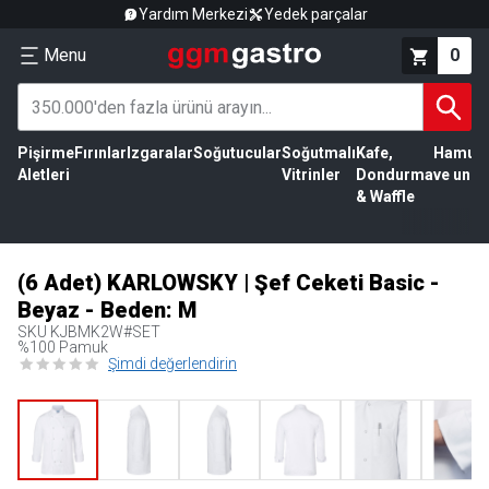
Yardım Merkezi
Yedek parçalar
Menu
0
Pişirme
Fırınlar
Izgaralar
Soğutucular
Soğutmalı
Kafe,
Hamur
Aletleri
Vitrinler
Dondurma
ve un
& Waffle
(6 Adet) KARLOWSKY | Şef Ceketi Basic -
Beyaz - Beden: M
SKU
KJBMK2W#SET
%100 Pamuk
Şimdi değerlendirin