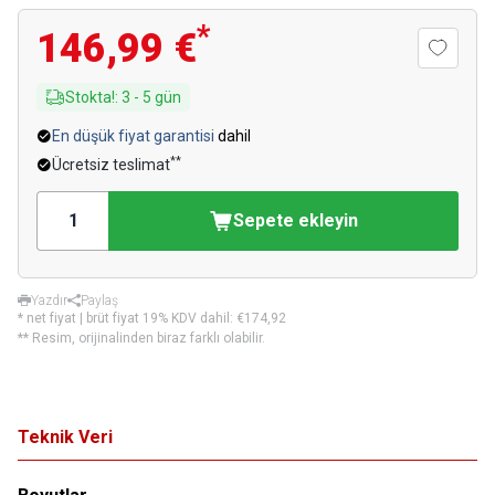
*
146,99 €
Stokta!
:
3
-
5
gün
En düşük fiyat garantisi
dahil
**
Ücretsiz teslimat
Sepete ekleyin
Yazdır
Paylaş
* net fiyat | brüt fiyat 19% KDV dahil:
€174,92
** Resim, orijinalinden biraz farklı olabilir.
Teknik Veri