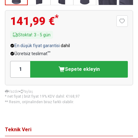
*
141,99 €
Stokta!
:
3
-
5
gün
En düşük fiyat garantisi
dahil
**
Ücretsiz teslimat
Sepete ekleyin
Yazdır
Paylaş
* net fiyat | brüt fiyat 19% KDV dahil:
€168,97
** Resim, orijinalinden biraz farklı olabilir.
Teknik Veri