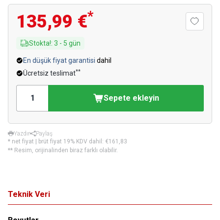
*
135,99 €
Stokta!
:
3
-
5
gün
En düşük fiyat garantisi
dahil
**
Ücretsiz teslimat
Sepete ekleyin
Yazdır
Paylaş
* net fiyat | brüt fiyat 19% KDV dahil:
€161,83
** Resim, orijinalinden biraz farklı olabilir.
Teknik Veri