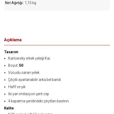
Net Ağırlığı
1,15 kg
Açıklama
Tasarım
Karlowsky erkek yeleği Kai
Boyut:
50
Vücudu saran yelek
Çıtçıtlı ayarlanabilir arka bel bandı
Hafif ve şık
İki yan imitasyon şerit cep
4 kapatma şeridindeki çıtçıtları bastırın
Kalite