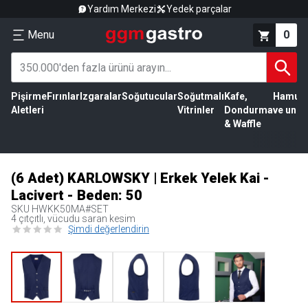
Yardım Merkezi
Yedek parçalar
Menu
0
Pişirme
Fırınlar
Izgaralar
Soğutucular
Soğutmalı
Kafe,
Hamur
Aletleri
Vitrinler
Dondurma
ve un
& Waffle
(6 Adet) KARLOWSKY | Erkek Yelek Kai -
Lacivert - Beden: 50
SKU
HWKK50MA#SET
4 çıtçıtlı, vücudu saran kesim
Şimdi değerlendirin