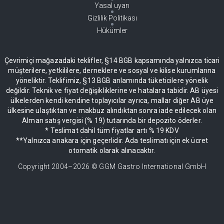
Yasal uyarı
Gizlilik Politikası
Hükümler
Çevrimiçi mağazadaki teklifler, §14 BGB kapsamında yalnızca ticari
müşterilere, yetkililere, derneklere ve sosyal ve kilise kurumlarına
yöneliktir. Teklifimiz, §13 BGB anlamında tüketicilere yönelik
değildir. Teknik ve fiyat değişikliklerine ve hatalara tabidir. AB üyesi
ülkelerden kendi kendine toplayıcılar ayrıca, mallar diğer AB üye
ülkesine ulaştıktan ve makbuz alındıktan sonra iade edilecek olan
Alman satış vergisi (% 19) tutarında bir depozito öderler.
* Teslimat dahil tüm fiyatlar artı % 19 KDV
**Yalnızca anakara için geçerlidir. Ada teslimatı için ek ücret
otomatik olarak alınacaktır.
Copyright 2004–
2026
© GGM Gastro International GmbH