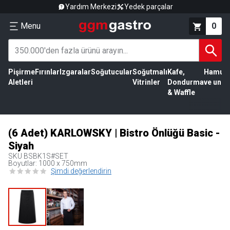
Yardım Merkezi
Yedek parçalar
Menu
0
Pişirme
Fırınlar
Izgaralar
Soğutucular
Soğutmalı
Kafe,
Hamur
Aletleri
Vitrinler
Dondurma
ve un
& Waffle
(6 Adet) KARLOWSKY | Bistro Önlüğü Basic -
Siyah
SKU
BSBK1S#SET
Boyutlar: 1000 x 750mm
Şimdi değerlendirin