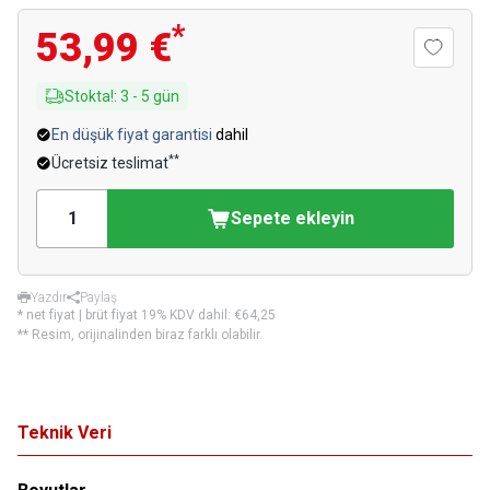
*
53,99 €
Stokta!
:
3
-
5
gün
En düşük fiyat garantisi
dahil
**
Ücretsiz teslimat
Sepete ekleyin
Yazdır
Paylaş
* net fiyat | brüt fiyat 19% KDV dahil:
€64,25
** Resim, orijinalinden biraz farklı olabilir.
Teknik Veri