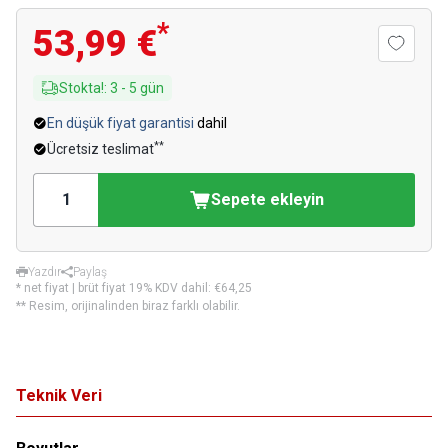
*
53,99 €
Stokta!
:
3
-
5
gün
En düşük fiyat garantisi
dahil
**
Ücretsiz teslimat
Sepete ekleyin
Yazdır
Paylaş
* net fiyat | brüt fiyat 19% KDV dahil:
€64,25
** Resim, orijinalinden biraz farklı olabilir.
Teknik Veri