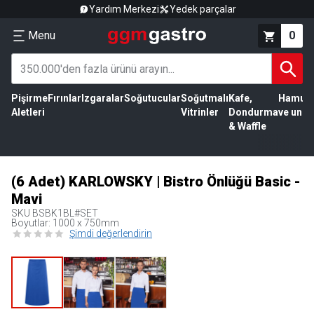
Yardım Merkezi
Yedek parçalar
Menu
0
Pişirme
Fırınlar
Izgaralar
Soğutucular
Soğutmalı
Kafe,
Hamur
Aletleri
Vitrinler
Dondurma
ve un
& Waffle
(6 Adet) KARLOWSKY | Bistro Önlüğü Basic -
Mavi
SKU
BSBK1BL#SET
Boyutlar: 1000 x 750mm
Şimdi değerlendirin