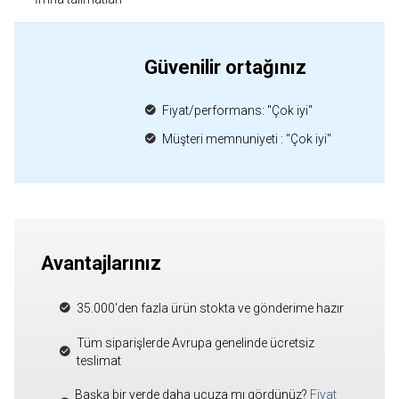
Güvenilir ortağınız
Fiyat/performans: "Çok iyi"
Müşteri memnuniyeti : "Çok iyi"
Avantajlarınız
35.000'den fazla ürün stokta ve gönderime hazır
Tüm siparişlerde Avrupa genelinde ücretsiz
teslimat
Başka bir yerde daha ucuza mı gördünüz?
Fiyat