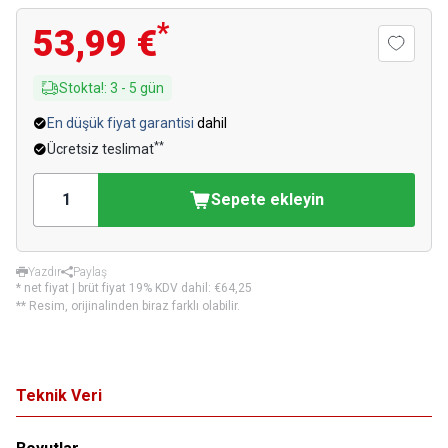
*
53,99 €
Stokta!
:
3
-
5
gün
En düşük fiyat garantisi
dahil
**
Ücretsiz teslimat
Sepete ekleyin
Yazdır
Paylaş
* net fiyat | brüt fiyat 19% KDV dahil:
€64,25
** Resim, orijinalinden biraz farklı olabilir.
Teknik Veri