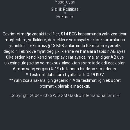
Yasal uyarı
Gizlilik Politikası
Hükümler
Çevrimiçi mağazadaki teklifler, §14 BGB kapsamında yalnızca ticari
müşterilere, yetkililere, derneklere ve sosyal ve kilise kurumlarına
yöneliktir. Teklifimiz, §13 BGB anlamında tüketicilere yönelik
değildir. Teknik ve fiyat değişikliklerine ve hatalara tabidir. AB üyesi
ülkelerden kendi kendine toplayıcılar ayrıca, mallar diğer AB üye
ülkesine ulaştıktan ve makbuz alındıktan sonra iade edilecek olan
Alman satış vergisi (% 19) tutarında bir depozito öderler.
* Teslimat dahil tüm fiyatlar artı % 19 KDV
**Yalnızca anakara için geçerlidir. Ada teslimatı için ek ücret
otomatik olarak alınacaktır.
Copyright 2004–
2026
© GGM Gastro International GmbH