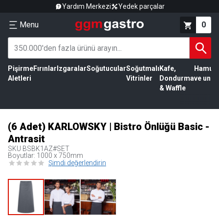
Yardım Merkezi
Yedek parçalar
Menu
0
Pişirme
Fırınlar
Izgaralar
Soğutucular
Soğutmalı
Kafe,
Hamur
Aletleri
Vitrinler
Dondurma
ve un
& Waffle
(6 Adet) KARLOWSKY | Bistro Önlüğü Basic -
Antrasit
SKU
BSBK1AZ#SET
Boyutlar: 1000 x 750mm
Şimdi değerlendirin