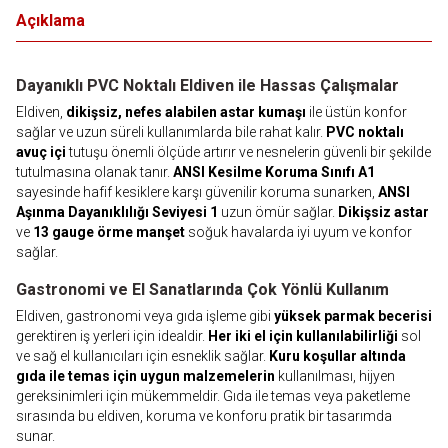
Açıklama
Dayanıklı PVC Noktalı Eldiven ile Hassas Çalışmalar
Eldiven,
dikişsiz, nefes alabilen astar kumaşı
ile üstün konfor
sağlar ve uzun süreli kullanımlarda bile rahat kalır.
PVC noktalı
avuç içi
tutuşu önemli ölçüde artırır ve nesnelerin güvenli bir şekilde
tutulmasına olanak tanır.
ANSI Kesilme Koruma Sınıfı A1
sayesinde hafif kesiklere karşı güvenilir koruma sunarken,
ANSI
Aşınma Dayanıklılığı Seviyesi 1
uzun ömür sağlar.
Dikişsiz astar
ve
13 gauge örme manşet
soğuk havalarda iyi uyum ve konfor
sağlar.
Gastronomi ve El Sanatlarında Çok Yönlü Kullanım
Eldiven, gastronomi veya gıda işleme gibi
yüksek parmak becerisi
gerektiren iş yerleri için idealdir.
Her iki el için kullanılabilirliği
sol
ve sağ el kullanıcıları için esneklik sağlar.
Kuru koşullar altında
gıda ile temas için uygun malzemelerin
kullanılması, hijyen
gereksinimleri için mükemmeldir. Gıda ile temas veya paketleme
sırasında bu eldiven, koruma ve konforu pratik bir tasarımda
sunar.