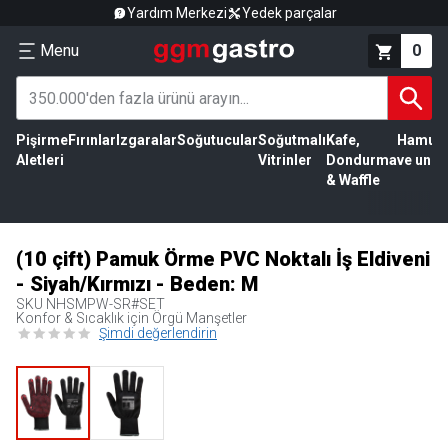
Yardım Merkezi
Yedek parçalar
Menu
0
Pişirme
Fırınlar
Izgaralar
Soğutucular
Soğutmalı
Kafe,
Hamur
Aletleri
Vitrinler
Dondurma
ve un
& Waffle
(10 çift) Pamuk Örme PVC Noktalı İş Eldiveni
- Siyah/Kırmızı - Beden: M
SKU
NHSMPW-SR#SET
Konfor & Sıcaklık için Örgü Manşetler
Şimdi değerlendirin