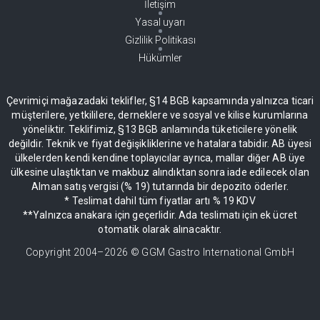
İletişim
Yasal uyarı
Gizlilik Politikası
Hükümler
Çevrimiçi mağazadaki teklifler, §14 BGB kapsamında yalnızca ticari
müşterilere, yetkililere, derneklere ve sosyal ve kilise kurumlarına
yöneliktir. Teklifimiz, §13 BGB anlamında tüketicilere yönelik
değildir. Teknik ve fiyat değişikliklerine ve hatalara tabidir. AB üyesi
ülkelerden kendi kendine toplayıcılar ayrıca, mallar diğer AB üye
ülkesine ulaştıktan ve makbuz alındıktan sonra iade edilecek olan
Alman satış vergisi (% 19) tutarında bir depozito öderler.
* Teslimat dahil tüm fiyatlar artı % 19 KDV
**Yalnızca anakara için geçerlidir. Ada teslimatı için ek ücret
otomatik olarak alınacaktır.
Copyright 2004–
2026
© GGM Gastro International GmbH