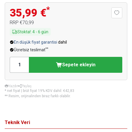
*
35,99 €
RRP
€70,99
Stokta!
:
4
-
6
gün
En düşük fiyat garantisi
dahil
**
Ücretsiz teslimat
Sepete ekleyin
Yazdır
Paylaş
* net fiyat | brüt fiyat 19% KDV dahil:
€42,83
** Resim, orijinalinden biraz farklı olabilir.
Teknik Veri