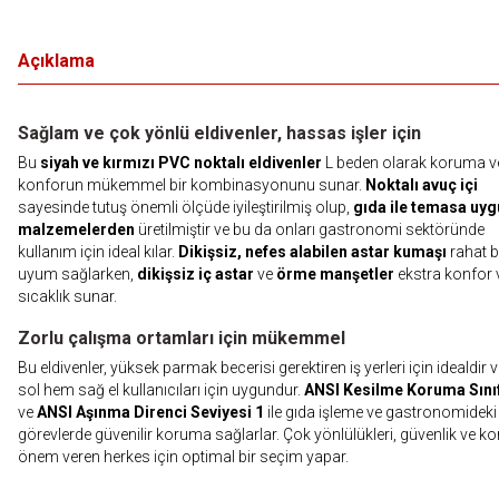
Açıklama
Sağlam ve çok yönlü eldivenler, hassas işler için
Bu
siyah ve kırmızı PVC noktalı eldivenler
L beden olarak koruma v
konforun mükemmel bir kombinasyonunu sunar.
Noktalı avuç içi
sayesinde tutuş önemli ölçüde iyileştirilmiş olup,
gıda ile temasa uy
malzemelerden
üretilmiştir ve bu da onları gastronomi sektöründe
kullanım için ideal kılar.
Dikişsiz, nefes alabilen astar kumaşı
rahat b
uyum sağlarken,
dikişsiz iç astar
ve
örme manşetler
ekstra konfor 
sıcaklık sunar.
Zorlu çalışma ortamları için mükemmel
Bu eldivenler, yüksek parmak becerisi gerektiren iş yerleri için idealdir
sol hem sağ el kullanıcıları için uygundur.
ANSI Kesilme Koruma Sınıf
ve
ANSI Aşınma Direnci Seviyesi 1
ile gıda işleme ve gastronomideki
görevlerde güvenilir koruma sağlarlar. Çok yönlülükleri, güvenlik ve k
önem veren herkes için optimal bir seçim yapar.