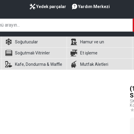
Yedek parçalar
Yardım Merkezi
Soğutucular
Hamur ve un
Soğutmalı Vitrinler
Et işleme
Kafe, Dondurma & Waffle
Mutfak Aletleri
(
S
S
Ko