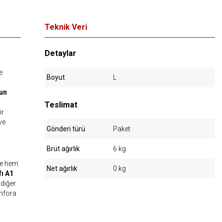
Teknik Veri
Detaylar
e
Boyut
L
gun
Teslimat
ir
ve
Gönderi türü
Paket
Brüt ağırlık
6 kg
 ve hem
Net ağırlık
0 kg
ı A1
 diğer
onfora