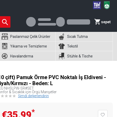
sepet
Paslanmaz Çelik Ürünler
Sıcak Tutma
Yıkama ve Temizleme
Tekstil
Havalandırma
Stühle & Tische
10 çift) Pamuk Örme PVC Noktalı İş Eldiveni -
iyah/Kırmızı - Beden: L
KU
NHSLPW-SR#SET
nfor & Sıcaklık için Örgü Manşetler
Şimdi değerlendirin
*
€35,99