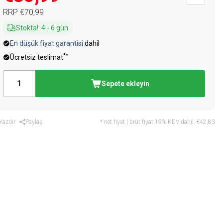
RRP
€70,99
Stokta!
:
4
-
6
gün
En düşük fiyat garantisi
dahil
**
Ücretsiz teslimat
Sepete ekleyin
Yazdır
Paylaş
* net fiyat | brüt fiyat 19% KDV dahil:
€42,83