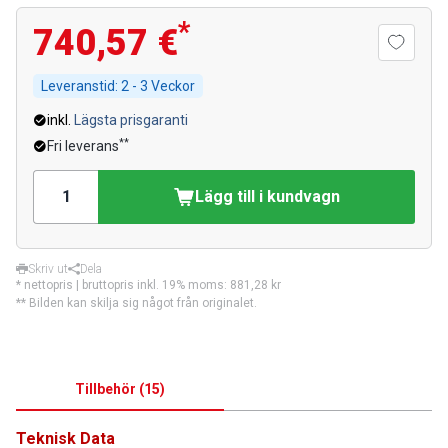
*
740,57 €
Leveranstid:
2 - 3 Veckor
inkl.
Lägsta prisgaranti
**
Fri leverans
Lägg till i kundvagn
Skriv ut
Dela
* nettopris | bruttopris inkl. 19% moms:
881,28 kr
** Bilden kan skilja sig något från originalet.
Tillbehör
(
15
)
Teknisk Data