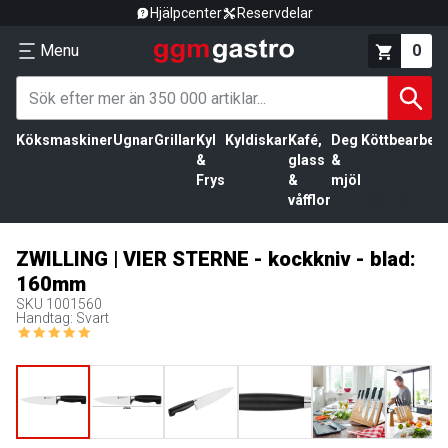
Hjälpcenter
Reservdelar
Menu
0
Köksmaskiner
Ugnar
Grillar
Kyl
Kyldiskar
Kafé,
Deg
Köttbearbetn
&
glass
&
Frys
&
mjöl
våfflor
ZWILLING | VIER STERNE - kockkniv - blad:
160mm
SKU
1001560
Handtag: Svart