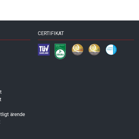
CERTIFIKAT
t
t
tligt ärende
t