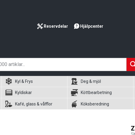
Reservdelar
Hjälpcenter
Kyl & Frys
Deg & mjöl
Kyldiskar
Köttbearbetning
Kafé, glass & våfflor
Köksberedning
Z
S