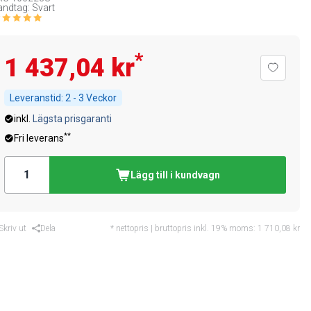
ndtag: Svart
*
1 437,04 kr
Leveranstid:
2 - 3 Veckor
inkl.
Lägsta prisgaranti
**
Fri leverans
Lägg till i kundvagn
Skriv ut
Dela
* nettopris | bruttopris inkl. 19% moms:
1 710,08 kr