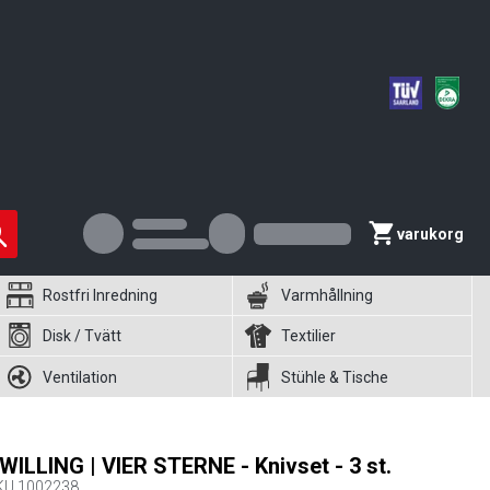
varukorg
Rostfri Inredning
Varmhållning
Disk / Tvätt
Textilier
Ventilation
Stühle & Tische
WILLING | VIER STERNE - Knivset - 3 st.
KU
1002238