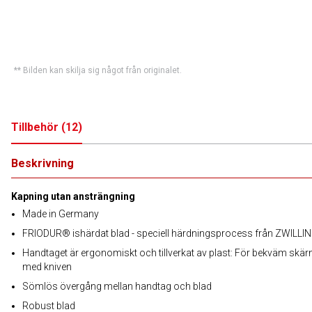
** Bilden kan skilja sig något från originalet.
Tillbehör
(
12
)
Beskrivning
Kapning utan ansträngning
Made in Germany
FRIODUR® ishärdat blad - speciell härdningsprocess från ZWILLI
Handtaget är ergonomiskt och tillverkat av plast: För bekväm skär
med kniven
Sömlös övergång mellan handtag och blad
Robust blad