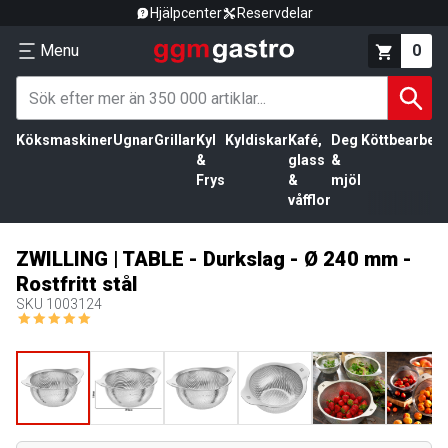
Hjälpcenter
Reservdelar
Menu
0
Köksmaskiner
Ugnar
Grillar
Kyl
Kyldiskar
Kafé,
Deg
Köttbearbetn
&
glass
&
Frys
&
mjöl
våfflor
ZWILLING | TABLE - Durkslag - Ø 240 mm -
Rostfritt stål
SKU
1003124