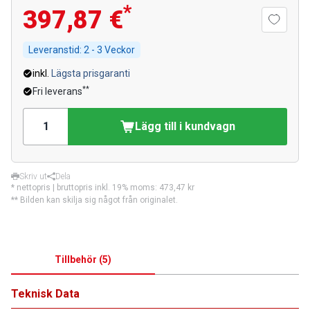
*
397,87 €
Leveranstid:
2 - 3 Veckor
inkl.
Lägsta prisgaranti
**
Fri leverans
Lägg till i kundvagn
Skriv ut
Dela
* nettopris | bruttopris inkl. 19% moms:
473,47 kr
** Bilden kan skilja sig något från originalet.
Tillbehör
(
5
)
Teknisk Data