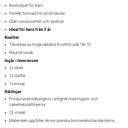
Bestickset för barn
Perfekt formad för små händer
Utan vassa kanter och spetsar
Ideal för barn från 3 år
Kvalitet
Tillverkad av högkvalitativt Rostfritt stål 18/10
Neutral smak
Ingår i leveransen
2x sked
1x Gaffel
1x knivar
Riktlinjer
Producerad naturligtvis i enlighet med hygien- och
säkerhetsriktlinjerna.
CE-märkt
Materialen uppfyller de europeiska livsmedelsstandarderna