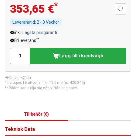
*
353,65 €
Leveranstid:
2 - 3 Veckor
inkl.
Lägsta prisgaranti
**
Fri leverans
Lägg till i kundvagn
Skriv ut
Dela
* nettopris | bruttopris inkl. 19% moms:
420,84 kr
** Bilden kan skilja sig något från originalet.
Tillbehör
(
6
)
Teknisk Data