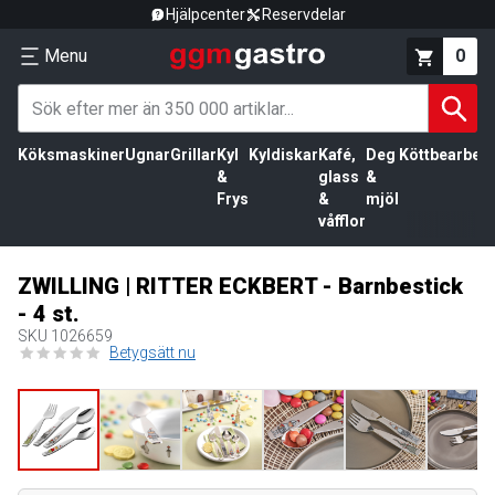
Hjälpcenter
Reservdelar
Menu
0
Köksmaskiner
Ugnar
Grillar
Kyl
Kyldiskar
Kafé,
Deg
Köttbearbetn
&
glass
&
Frys
&
mjöl
våfflor
ZWILLING | RITTER ECKBERT - Barnbestick
- 4 st.
SKU
1026659
Betygsätt nu