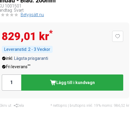
andad - Blad: 200mm
KU
1001501
ndtag: Svart
Betygsätt nu
*
829,01 kr
Leveranstid:
2 - 3 Veckor
inkl.
Lägsta prisgaranti
**
Fri leverans
Lägg till i kundvagn
Skriv ut
Dela
* nettopris | bruttopris inkl. 19% moms:
986,52 kr