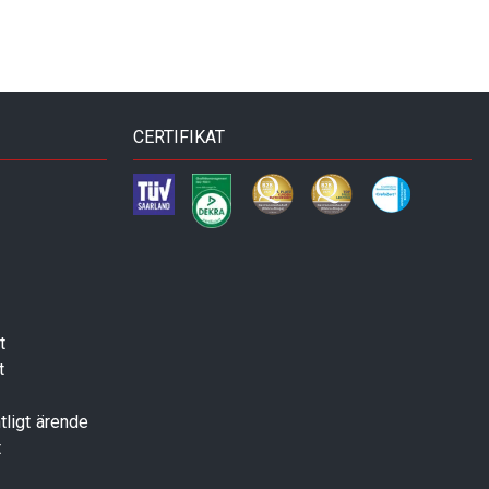
CERTIFIKAT
t
t
tligt ärende
t