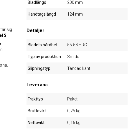
Bladlängd
200 mm
Handtagslängd
124 mm
tar sig
Detaljer
el S
.
an
Bladets hårdhet
55-58 HRC
an
Typ av produktion
Smidd
erna.
Slipningstyp
Tandad kant
Leverans
Frakttyp
Paket
Bruttovikt
0,25 kg
Nettovikt
0,16 kg