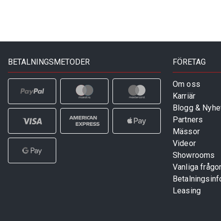
BETALNINGSMETODER
FÖRETAG
Om oss
Karriär
Blogg & Nyhe
Partners
Mässor
Videor
Showrooms
Vanliga frågo
Betalningsinf
Leasing