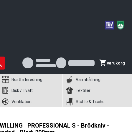
varukorg
Rostfri Inredning
Varmhållning
Disk / Tvätt
Textilier
Ventilation
Stühle & Tische
WILLING | PROFESSIONAL S - Brödkniv -