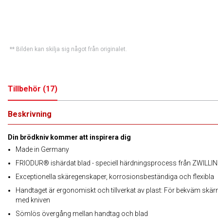
** Bilden kan skilja sig något från originalet.
Tillbehör
(
17
)
Beskrivning
Din brödkniv kommer att inspirera dig
Made in Germany
FRIODUR® ishärdat blad - speciell härdningsprocess från ZWILLI
Exceptionella skäregenskaper, korrosionsbeständiga och flexibla
Handtaget är ergonomiskt och tillverkat av plast: För bekväm skär
med kniven
Sömlös övergång mellan handtag och blad