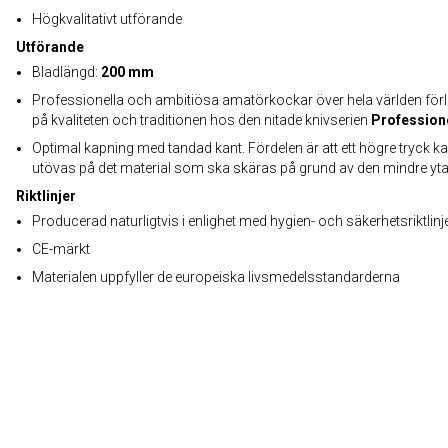
Högkvalitativt utförande
Utförande
Bladlängd:
200 mm
Professionella och ambitiösa amatörkockar över hela världen förli
på kvaliteten och traditionen hos den nitade knivserien
Profession
Optimal kapning med tandad kant. Fördelen är att ett högre tryck k
utövas på det material som ska skäras på grund av den mindre yt
Riktlinjer
Producerad naturligtvis i enlighet med hygien- och säkerhetsriktlinj
CE-märkt
Materialen uppfyller de europeiska livsmedelsstandarderna