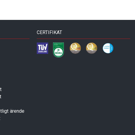
CERTIFIKAT
t
t
tligt ärende
t