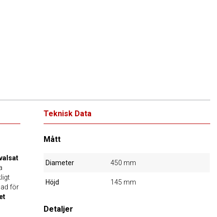
Teknisk Data
Mått
valsat
Diameter
450 mm
a
ligt
Höjd
145 mm
mad för
et
Detaljer