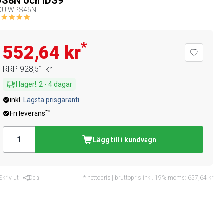
DS8N och IDS9
KU
WPS45N
*
552,64 kr
RRP
928,51 kr
I lager!
:
2
-
4
dagar
inkl.
Lägsta prisgaranti
**
Fri leverans
Lägg till i kundvagn
Skriv ut
Dela
* nettopris | bruttopris inkl. 19% moms:
657,64 kr