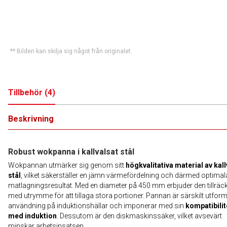
** Bilden kan skilja sig något från originalet.
Tillbehör
(
4
)
Beskrivning
Robust wokpanna i kallvalsat stål
Wokpannan utmärker sig genom sitt
högkvalitativa material av kall
stål
, vilket säkerställer en jämn värmefördelning och därmed optimal
matlagningsresultat. Med en diameter på 450 mm erbjuder den tillräck
med utrymme för att tillaga stora portioner. Pannan är särskilt utfor
användning på induktionshällar och imponerar med sin
kompatibilit
med induktion
. Dessutom är den diskmaskinssäker, vilket avsevärt
minskar arbetsinsatsen.