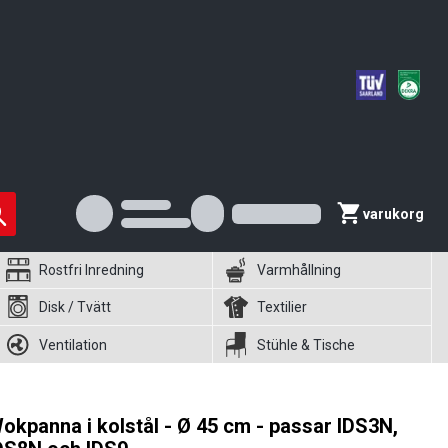
varukorg
Rostfri Inredning
Varmhållning
Disk / Tvätt
Textilier
Ventilation
Stühle & Tische
okpanna i kolstål - Ø 45 cm - passar IDS3N,