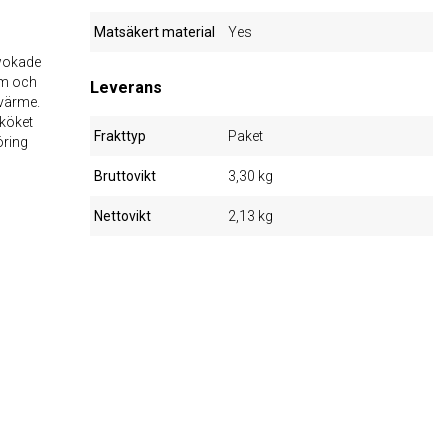
Matsäkert material
Yes
 wokade
orm och
Leverans
 värme.
 köket
Frakttyp
Paket
öring
Bruttovikt
3,30 kg
Nettovikt
2,13 kg