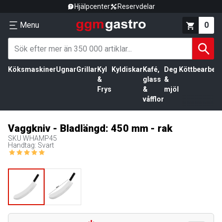
Hjälpcenter
Reservdelar
Menu
0
Köksmaskiner
Ugnar
Grillar
Kyl
Kyldiskar
Kafé,
Deg
Köttbearbetn
&
glass
&
Frys
&
mjöl
våfflor
Vaggkniv - Bladlängd: 450 mm - rak
SKU
WHAMP45
Handtag: Svart