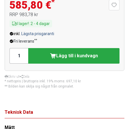
*
585,80 €
RRP
983,78 kr
I lager!
:
2
-
4
dagar
inkl.
Lägsta prisgaranti
**
Fri leverans
Lägg till i kundvagn
Skriv ut
Dela
* nettopris | bruttopris inkl. 19% moms:
697,10 kr
** Bilden kan skilja sig något från originalet.
Teknisk Data
Mått