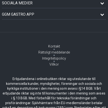
SOCIALA MEDIER
GGM GASTRO APP
Kontakt
Rättsligt meddelande
Integritetspolicy
Villkor
Erbjudandena i onlinebutiken riktar sig uteslutande till
kommersiella kunder, myndigheter, föreningar och sociala och
kyrkliga institutioner i den mening som avses i §14 BGB. Vårt
erbjudande riktar sig inte till konsumenter i den mening som avses
i § 13 BGB. Med förbehåll för tekniska förändringar och
prisförändringar. Självhämtare från EU-medlemsländer betalar
också en deposition på tysk moms (19%) som återbetalas efter att