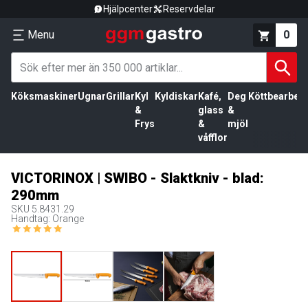
Hjälpcenter
Reservdelar
Menu
0
Köksmaskiner
Ugnar
Grillar
Kyl
Kyldiskar
Kafé,
Deg
Köttbearbetn
&
glass
&
Frys
&
mjöl
våfflor
VICTORINOX | SWIBO - Slaktkniv - blad:
290mm
SKU
5.8431.29
Handtag: Orange