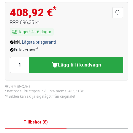
*
408,92 €
RRP
696,35 kr
I lager!
:
4
-
6
dagar
inkl.
Lägsta prisgaranti
**
Fri leverans
Lägg till i kundvagn
Skriv ut
Dela
* nettopris | bruttopris inkl. 19% moms:
486,61 kr
** Bilden kan skilja sig något från originalet.
Tillbehör
(
8
)