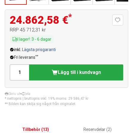
*
24.862,58 €
RRP
45 712,31 kr
I lager!
:
3
-
6
dagar
inkl.
Lägsta prisgaranti
**
Fri leverans
Lägg till i kundvagn
Skriv ut
Dela
* nettopris | bruttopris inkl. 19% moms:
29 586,47 kr
** Bilden kan skilja sig något från originalet.
Tillbehör
(
13
)
Reservdelar
(
2
)