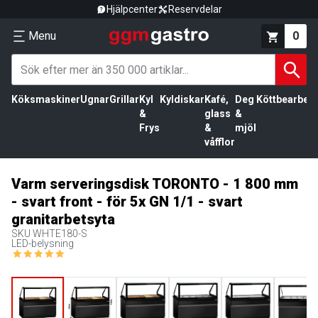
Hjälpcenter
Reservdelar
Menu
0
Köksmaskiner
Ugnar
Grillar
Kyl
Kyldiskar
Kafé,
Deg
Köttbearbetn
&
glass
&
Frys
&
mjöl
våfflor
Varm serveringsdisk TORONTO - 1 800 mm
- svart front - för 5x GN 1/1 - svart
granitarbetsyta
SKU
WHTE180-S
LED-belysning