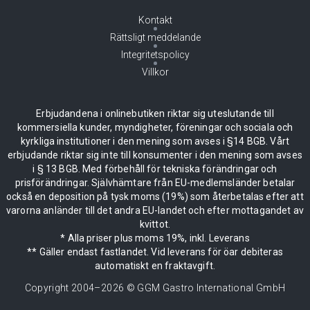
Kontakt
Rättsligt meddelande
Integritetspolicy
Villkor
Erbjudandena i onlinebutiken riktar sig uteslutande till
kommersiella kunder, myndigheter, föreningar och sociala och
kyrkliga institutioner i den mening som avses i §14 BGB. Vårt
erbjudande riktar sig inte till konsumenter i den mening som avses
i § 13 BGB. Med förbehåll för tekniska förändringar och
prisförändringar. Självhämtare från EU-medlemsländer betalar
också en deposition på tysk moms (19%) som återbetalas efter att
varorna anländer till det andra EU-landet och efter mottagandet av
kvittot.
* Alla priser plus moms 19%, inkl. Leverans
** Gäller endast fastlandet. Vid leverans för öar debiteras
automatiskt en fraktavgift.
Copyright 2004–
2026
© GGM Gastro International GmbH