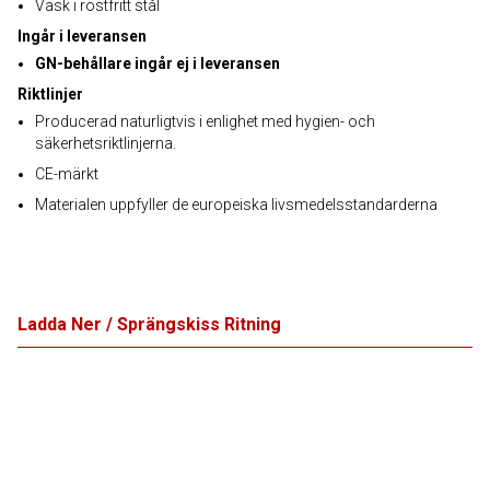
Vask i rostfritt stål
Ingår i leveransen
GN-behållare ingår ej i leveransen
Riktlinjer
Producerad naturligtvis i enlighet med hygien- och
säkerhetsriktlinjerna.
CE-märkt
Materialen uppfyller de europeiska livsmedelsstandarderna
Ladda Ner / Sprängskiss Ritning