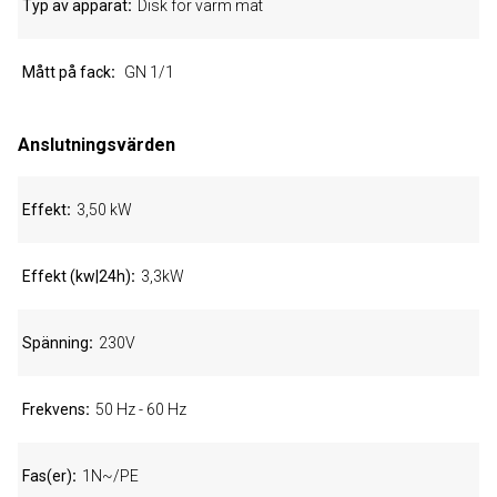
Typ av apparat
Disk för varm mat
Mått på fack
GN 1/1
Anslutningsvärden
Effekt
3,50 kW
Effekt (kw|24h)
3,3kW
Spänning
230V
Frekvens
50 Hz - 60 Hz
Fas(er)
1N~/PE