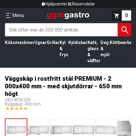
Hjälpcenter
Reservdelar
Menu
0
Köksmaskiner
Ugnar
Grillar
Kyl
Kyldiskar
Kafé,
Deg
Köttbearbetn
&
glass
&
Frys
&
mjöl
våfflor
Väggskåp i rostfritt stål PREMIUM - 2
000x400 mm - med skjutdörrar - 650 mm
högt
SKU
WSK204
Byggdjup: 400 mm