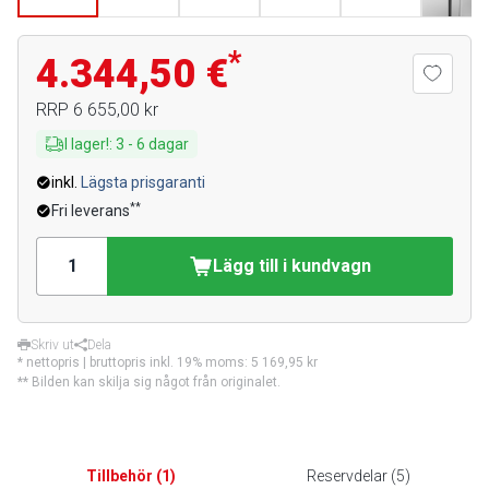
*
4.344,50 €
RRP
6 655,00 kr
I lager!
:
3
-
6
dagar
inkl.
Lägsta prisgaranti
**
Fri leverans
Lägg till i kundvagn
Skriv ut
Dela
* nettopris | bruttopris inkl. 19% moms:
5 169,95 kr
** Bilden kan skilja sig något från originalet.
Tillbehör
(
1
)
Reservdelar
(
5
)