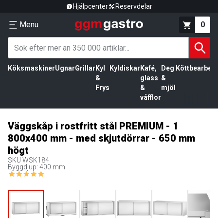
Hjälpcenter
Reservdelar
Menu
0
Köksmaskiner
Ugnar
Grillar
Kyl
Kyldiskar
Kafé,
Deg
Köttbearbetn
&
glass
&
Frys
&
mjöl
våfflor
Väggskåp i rostfritt stål PREMIUM - 1
800x400 mm - med skjutdörrar - 650 mm
högt
SKU
WSK184
Byggdjup: 400 mm