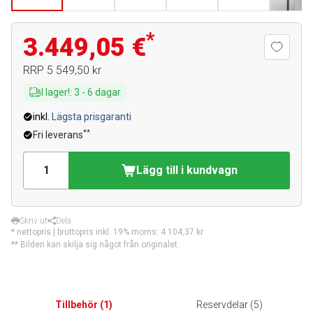
*
3.449,05 €
RRP
5 549,50 kr
I lager!
:
3
-
6
dagar
inkl.
Lägsta prisgaranti
**
Fri leverans
Lägg till i kundvagn
Skriv ut
Dela
* nettopris | bruttopris inkl. 19% moms:
4 104,37 kr
** Bilden kan skilja sig något från originalet.
Tillbehör
(
1
)
Reservdelar
(
5
)