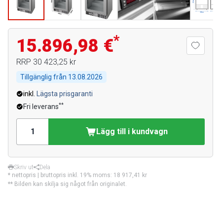
*
15.896,98 €
RRP
30 423,25 kr
Tillgänglig från
13.08.2026
inkl.
Lägsta prisgaranti
**
Fri leverans
Lägg till i kundvagn
Skriv ut
Dela
* nettopris | bruttopris inkl. 19% moms:
18 917,41 kr
** Bilden kan skilja sig något från originalet.