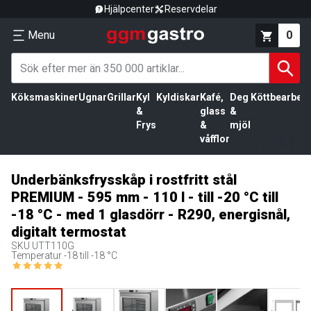
Hjälpcenter
Reservdelar
Menu
0
Köksmaskiner
Ugnar
Grillar
Kyl
Kyldiskar
Kafé,
Deg
Köttbearbetn
&
glass
&
Frys
&
mjöl
våfflor
Underbänksfrysskåp i rostfritt stål
PREMIUM - 595 mm - 110 l - till -20 °C till
-18 °C - med 1 glasdörr - R290, energisnål,
digitalt termostat
SKU
UTT110G
Temperatur -18 till -18 °C