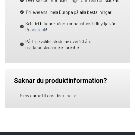
Över 35 000 produkter i lager och redo att skickas
Fri leverans i hela Europa på alla beställningar
Sett det billigare någon annanstans? Utnyttja vår
Prisgaranti
!
Pålitlig kvalitet stödd av över 20 års
marknadsledande erfarenhet
Saknar du produktinformation?
Skriv gärna till oss direkt
här
>