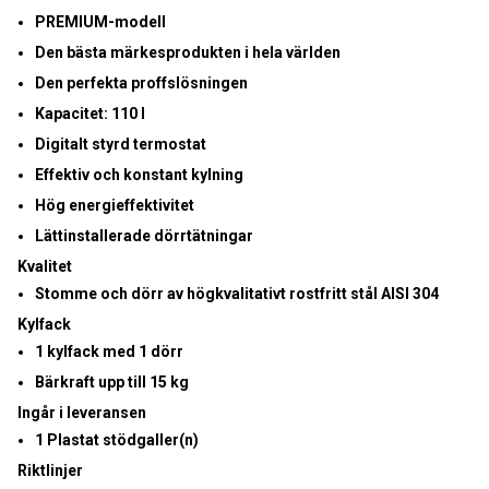
PREMIUM-modell
Den bästa märkesprodukten i hela världen
Den perfekta proffslösningen
Kapacitet:
110 l
Digitalt styrd termostat
Effektiv och konstant kylning
Hög energieffektivitet
Lättinstallerade dörrtätningar
Kvalitet
Stomme och dörr av
högkvalitativt rostfritt stål AISI 304
Kylfack
1 kylfack med 1 dörr
Bärkraft upp till 15 kg
Ingår i leveransen
1 Plastat stödgaller(n)
Riktlinjer