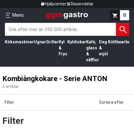
Hjälpcenter
Reservdelar
Menu
0
Köksmaskiner
Ugnar
Grillar
Kyl
Kyldiskar
Kafé,
Deg
Köttbearbetn
&
glass
&
Frys
&
mjöl
våfflor
Kombiångkokare - Serie ANTON
6
artiklar
Filter
Sortera efter
Filter