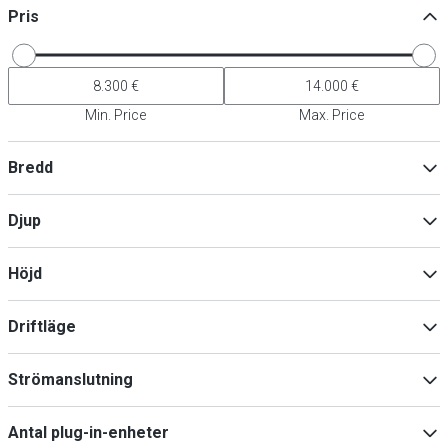
Pris
Min. Price
Max. Price
Bredd
Djup
Min
Max
Höjd
Min
Max
Driftläge
Elektrisk
(
3
)
Min
Max
Strömanslutning
34183
(
3
)
230V
(
3
)
Antal plug-in-enheter
400V
(
3
)