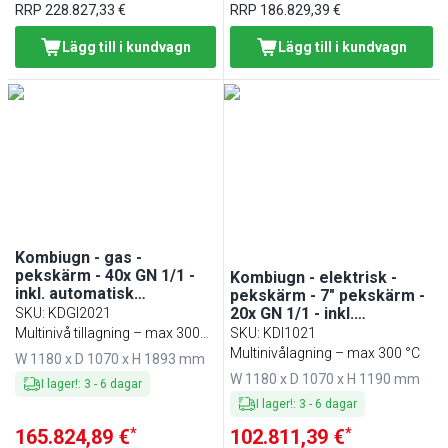
RRP
228.827,33 €
RRP
186.829,39 €
Lägg till i kundvagn
Lägg till i kundvagn
Kombiugn - gas -
pekskärm - 40x GN 1/1 -
Kombiugn - elektrisk -
inkl. automatisk
pekskärm - 7" pekskärm -
rengöring,
20x GN 1/1 - inkl.
SKU
:
KDGI2021
HACCP‑dataloggning &
automatisk rengöring,
Multinivå tillagning – max 300
SKU
:
KDI1021
USB - inkl.
HACCP‑dataloggning &
°C
Multinivålagning – max 300 °C
W 1180 x D 1070 x H 1893 mm
kärntemperaturgivare &
USB - inkl.
W 1180 x D 1070 x H 1190 mm
innengestell
kärntemperaturgivare &
I lager!
:
3
-
6
dagar
innengestell
I lager!
:
3
-
6
dagar
*
*
165.824,89 €
102.811,39 €