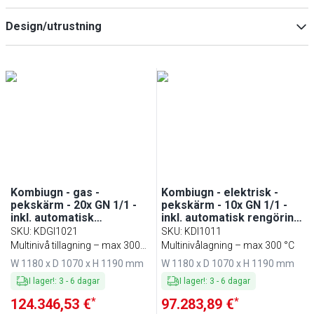
10
(
2
)
Design/utrustning
20
(
2
)
40
(
2
)
Med tvättsystem
(
6
)
Med temperatursensor
(
6
)
med inre stativ/stativvagn
(
6
)
Kombiugn - gas -
Kombiugn - elektrisk -
pekskärm - 20x GN 1/1 -
pekskärm - 10x GN 1/1 -
inkl. automatisk
inkl. automatisk rengöring
rengöring,
& handdusch - inkl.
SKU
:
KDGI1021
SKU
:
KDI1011
HACCP‑dataloggning &
kärntemperaturgivare &
Multinivå tillagning – max 300
Multinivålagning – max 300 °C
USB - inkl.
USB
°C
W 1180 x D 1070 x H 1190 mm
W 1180 x D 1070 x H 1190 mm
kärntemperaturgivare &
innengestell
I lager!
:
3
-
6
dagar
I lager!
:
3
-
6
dagar
*
*
124.346,53 €
97.283,89 €