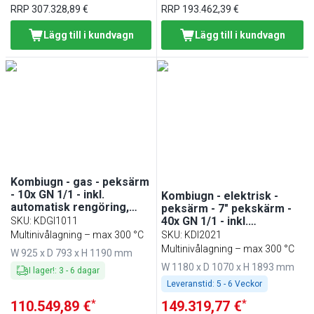
RRP
307.328,89 €
RRP
193.462,39 €
Lägg till i kundvagn
Lägg till i kundvagn
Kombiugn - gas - peksärm
- 10x GN 1/1 - inkl.
Kombiugn - elektrisk -
automatisk rengöring,
peksärm - 7" pekskärm -
HACCP‑dataloggning &
40x GN 1/1 - inkl.
SKU
:
KDGI1011
USB - inkl.
automatisk rengöring,
Multinivålagning – max 300 °C
SKU
:
KDI2021
kärntemperaturgivare &
HACCP‑dataloggning &
Multinivålagning – max 300 °C
W 925 x D 793 x H 1190 mm
innengestell
USB - inkl.
W 1180 x D 1070 x H 1893 mm
kärntemperaturgivare &
I lager!
:
3
-
6
dagar
handdusch
Leveranstid:
5 - 6 Veckor
*
*
110.549,89 €
149.319,77 €