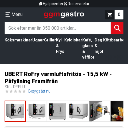
Hjälpcenter
Reservdelar
Menu
0
Köksmaskiner
Ugnar
Grillar
Kyl
Kyldiskar
Kafé,
Deg
Köttbearbetn
&
glass
&
Frys
&
mjöl
våfflor
UBERT RoFry varmluftsfritös - 15,5 kW -
Påfyllning Framifrån
SKU
RFFLU
Betygsätt nu