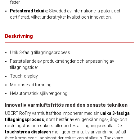
fetter.
Patenterad teknik:
Skyddad av internationella patent och
certifierad, vilket understryker kvalitet och innovation.
Beskrivning
Unik 3-fasig tillagningsprocess
Fastställande av produktmängder och anpassning av
tillagningstider
Touch-display
Motoriserad tömning
Helautomatisk självrengöring
Innovativ varmluftsfritös med den senaste tekniken
UBERT RoFry varmluftsfritös imponerar med sin
unika 3-fasiga
tillagningsprocess
, som består av en igenkännings-, ång- och
rostningsfas och säkerställer perfekta tillagningsresultat. Det
touchstyrda displayen
möjliggör en intuitiv användning, så att
även komplexa tillagningstider enkelt kan ställas in. Tack vare