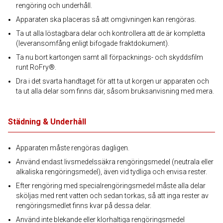
rengöring och underhåll.
Apparaten ska placeras så att omgivningen kan rengöras.
Ta ut alla löstagbara delar och kontrollera att de är kompletta
(leveransomfång enligt bifogade fraktdokument).
Ta nu bort kartongen samt all förpacknings- och skyddsfilm
runt RoFry®.
Dra i det svarta handtaget för att ta ut korgen ur apparaten och
ta ut alla delar som finns där, såsom bruksanvisning med mera.
Städning & Underhåll
Apparaten måste rengöras dagligen.
Använd endast livsmedelssäkra rengöringsmedel (neutrala eller
alkaliska rengöringsmedel), även vid tydliga och envisa rester.
Efter rengöring med specialrengöringsmedel måste alla delar
sköljas med rent vatten och sedan torkas, så att inga rester av
rengöringsmedlet finns kvar på dessa delar.
Använd inte blekande eller klorhaltiga rengöringsmedel