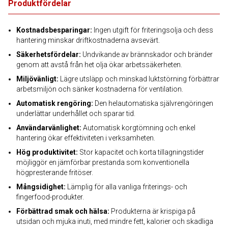
Produktfördelar
Kostnadsbesparingar:
Ingen utgift för friteringsolja och dess
hantering minskar driftkostnaderna avsevärt.
Säkerhetsfördelar:
Undvikande av brännskador och bränder
genom att avstå från het olja ökar arbetssäkerheten.
Miljövänligt:
Lägre utsläpp och minskad luktstörning förbättrar
arbetsmiljön och sänker kostnaderna för ventilation.
Automatisk rengöring:
Den helautomatiska självrengöringen
underlättar underhållet och sparar tid.
Användarvänlighet:
Automatisk korgtömning och enkel
hantering ökar effektiviteten i verksamheten.
Hög produktivitet:
Stor kapacitet och korta tillagningstider
möjliggör en jämförbar prestanda som konventionella
högpresterande fritöser.
Mångsidighet:
Lämplig för alla vanliga friterings- och
fingerfood-produkter.
Förbättrad smak och hälsa:
Produkterna är krispiga på
utsidan och mjuka inuti, med mindre fett, kalorier och skadliga