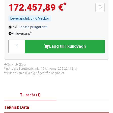
*
172.457,89 €
Leveranstid:
5 - 6 Veckor
inkl.
Lägsta prisgaranti
**
Fri leverans
Lägg till i kundvagn
Skriv ut
Dela
* nettopris | bruttopris inkl. 19% moms:
205 224,89 kr
** Bilden kan skilja sig något från originalet.
Tillbehör
(
1
)
Teknisk Data