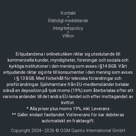
Kontakt
Rättsligt meddelande
Integritetspolicy
Villkor
Erbjudandena i onlinebutiken riktar sig uteslutande till
kommersiella kunder, myndigheter, föreningar och sociala och
kyrkliga institutioner i den mening som avses i §14 BGB. Vårt
erbjudande riktar sig inte till konsumenter i den mening som avses
i § 13 BGB. Med förbehåll för tekniska förändringar och
prisförändringar. Självhämtare från EU-medlemsländer betalar
också en deposition på tysk moms (19%) som återbetalas efter att
varorna anländer till det andra EU-landet och efter mottagandet av
kvittot.
* Alla priser plus moms 19%, inkl. Leverans
** Gäller endast fastlandet. Vid leverans för öar debiteras
automatiskt en fraktavgift.
Copyright 2004–
2026
© GGM Gastro International GmbH