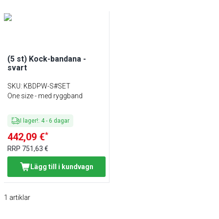
(5 st) Kock-bandana -
svart
SKU
:
KBDPW-S#SET
One size - med ryggband
I lager!
:
4
-
6
dagar
*
442,09 €
RRP
751,63 €
Lägg till i kundvagn
1
artiklar