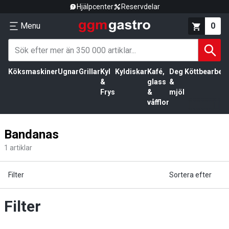
Hjälpcenter
Reservdelar
Menu
0
Köksmaskiner
Ugnar
Grillar
Kyl
Kyldiskar
Kafé,
Deg
Köttbearbetn
&
glass
&
Frys
&
mjöl
våfflor
Bandanas
1
artiklar
Filter
Sortera efter
Filter