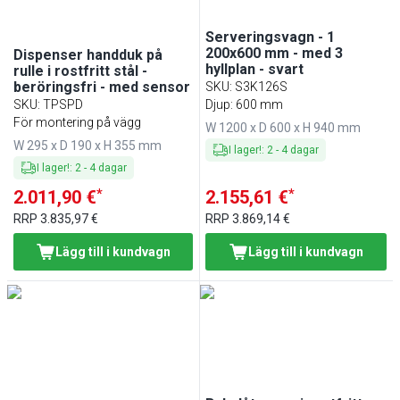
Serveringsvagn - 1
200x600 mm - med 3
Dispenser handduk på
hyllplan - svart
rulle i rostfritt stål -
beröringsfri - med sensor
SKU
:
S3K126S
SKU
:
TPSPD
Djup: 600 mm
För montering på vägg
W 1200 x D 600 x H 940 mm
W 295 x D 190 x H 355 mm
I lager!
:
2
-
4
dagar
I lager!
:
2
-
4
dagar
*
*
2.011,90 €
2.155,61 €
RRP
3.835,97 €
RRP
3.869,14 €
Lägg till i kundvagn
Lägg till i kundvagn