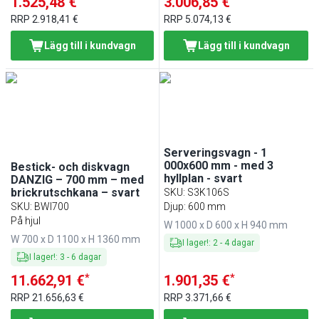
1.525,48 €
3.006,85 €
RRP
2.918,41 €
RRP
5.074,13 €
Lägg till i kundvagn
Lägg till i kundvagn
Serveringsvagn - 1
000x600 mm - med 3
Bestick- och diskvagn
hyllplan - svart
DANZIG – 700 mm – med
brickrutschkana – svart
SKU
:
S3K106S
SKU
:
BWI700
Djup: 600 mm
På hjul
W 1000 x D 600 x H 940 mm
W 700 x D 1100 x H 1360 mm
I lager!
:
2
-
4
dagar
I lager!
:
3
-
6
dagar
*
*
11.662,91 €
1.901,35 €
RRP
21.656,63 €
RRP
3.371,66 €