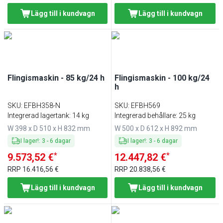
Lägg till i kundvagn
Lägg till i kundvagn
Flingismaskin - 85 kg/24 h
Flingismaskin - 100 kg/24
h
SKU
:
EFBH358-N
SKU
:
EFBH569
Integrerad lagertank: 14 kg
Integrerad behållare: 25 kg
W 398 x D 510 x H 832 mm
W 500 x D 612 x H 892 mm
I lager!
:
3
-
6
dagar
I lager!
:
3
-
6
dagar
*
*
9.573,52 €
12.447,82 €
RRP
16.416,56 €
RRP
20.838,56 €
Lägg till i kundvagn
Lägg till i kundvagn