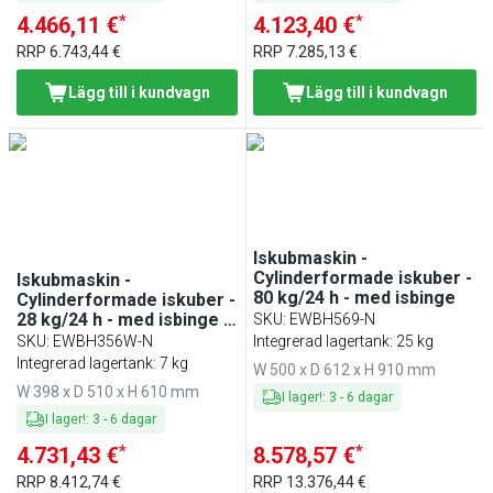
*
*
4.466,11 €
4.123,40 €
RRP
6.743,44 €
RRP
7.285,13 €
Lägg till i kundvagn
Lägg till i kundvagn
Iskubmaskin -
Cylinderformade iskuber -
Iskubmaskin -
80 kg/24 h - med isbinge
Cylinderformade iskuber -
28 kg/24 h - med isbinge -
SKU
:
EWBH569-N
vattenkyld
SKU
:
EWBH356W-N
Integrerad lagertank: 25 kg
Integrerad lagertank: 7 kg
W 500 x D 612 x H 910 mm
W 398 x D 510 x H 610 mm
I lager!
:
3
-
6
dagar
I lager!
:
3
-
6
dagar
*
*
4.731,43 €
8.578,57 €
RRP
8.412,74 €
RRP
13.376,44 €