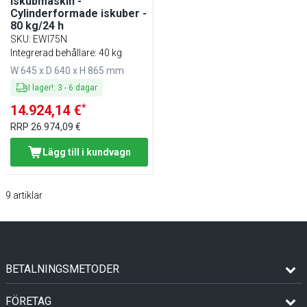
Iskubmaskin -
Cylinderformade iskuber -
80 kg/24 h
SKU
:
EWI75N
Integrerad behållare: 40 kg
W 645 x D 640 x H 865 mm
I lager!
:
3
-
6
dagar
*
14.924,14 €
RRP
26.974,09 €
Lägg till i kundvagn
9
artiklar
BETALNINGSMETODER
FÖRETAG