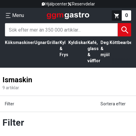
Hjälpcenter
Reservdelar
Menu
0
Köksmaskiner
Ugnar
Grillar
Kyl
Kyldiskar
Kafé,
Deg
Köttbearbetn
&
glass
&
Frys
&
mjöl
våfflor
Ismaskin
9
artiklar
Filter
Sortera efter
Filter