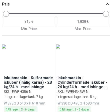
Pris
Min. Price
Max. Price
Iskubmaskin - Kulformade
Iskubmaskin -
iskuber (ihålig kärna) - 28
Cylinderformade iskuber -
kg/24 h - med isbinge
24 kg/24 h - med isbinge -
vattenkyld
SKU
:
EWBH356-N
SKU
:
EWBH345W-N
Integrerad lagertank: 7 kg
Integrerad lagertank: 5 kg
W 398 x D 510 x H 610 mm
W 330 x D 470 x H 580 mm
I lager!
:
3
-
6
dagar
I lager!
:
3
-
6
dagar