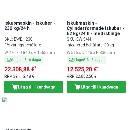
Iskubmaskin - Iskuber -
Iskubmaskin -
230 kg/24 h
Cylinderformade iskuber -
62 kg/24 h - med isbinge
SKU
:
EWBH230
SKU
:
EWI54N
Förvaringsbehållare
Integrerad behållare: 30 kg
W 770 x D 840 x H 1665 mm
W 515 x D 645 x H 836 mm
I lager!
:
3
-
6
dagar
I lager!
:
3
-
6
dagar
*
*
22.308,88 €
12.525,20 €
RRP
39.112,48 €
RRP
22.032,50 €
Lägg till i kundvagn
Lägg till i kundvagn