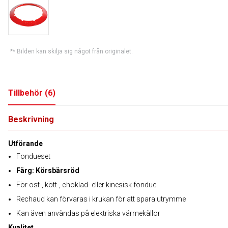
** Bilden kan skilja sig något från originalet.
Tillbehör
(
6
)
Beskrivning
Utförande
Fondueset
Färg: Körsbärsröd
För ost-, kött-, choklad- eller kinesisk fondue
Rechaud kan förvaras i krukan för att spara utrymme
Kan även användas på elektriska värmekällor
Kvalitet