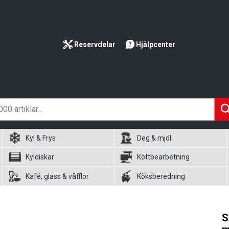
Reservdelar
Hjälpcenter
Kyl & Frys
Deg & mjöl
Kyldiskar
Köttbearbetning
Kafé, glass & våfflor
Köksberedning
S