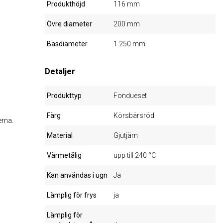
Produkthöjd
116 mm
Övre diameter
200 mm
Basdiameter
1.250 mm
Detaljer
Produkttyp
Fondueset
Färg
Körsbärsröd
erna.
Material
Gjutjärn
Värmetålig
upp till 240 °C
Kan användas i ugn
Ja
Lämplig för frys
ja
Lämplig för