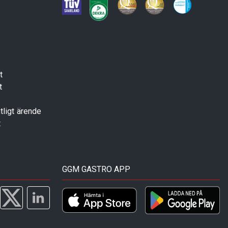
t
t
tligt ärende
t
GGM GASTRO APP