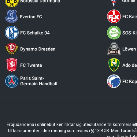
Erbjudandena i onlinebutiken riktar sig uteslutande till kommersiel
till konsumenter i den mening som avses i § 13 BGB. Med förbehå
som återbetalas