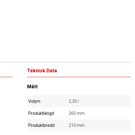
Teknisk Data
Mått
Volym
2,35 l
Produktlängd
265 mm
Produktbredd
210 mm