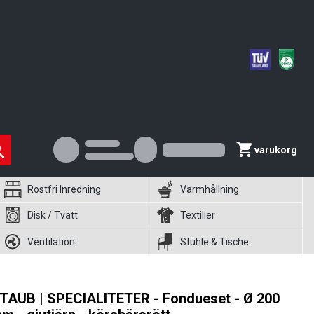
varukorg
Rostfri Inredning
Varmhållning
Disk / Tvätt
Textilier
Ventilation
Stühle & Tische
TAUB | SPECIALITETER - Fondueset - Ø 200