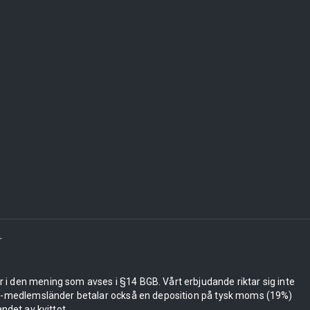
r
er i den mening som avses i §14 BGB. Vårt erbjudande riktar sig inte
 EU-medlemsländer betalar också en deposition på tysk moms (19%)
ndet av kvittot.