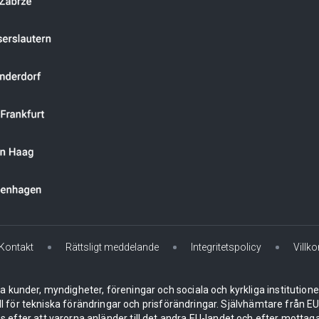
Kontakt
Rättsligt meddelande
Integritetspolicy
Villko
la kunder, myndigheter, föreningar och sociala och kyrkliga institution
ll för tekniska förändringar och prisförändringar. Självhämtare från
 efter att varorna anländer till det andra EU-landet och efter mottaga