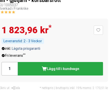
m - gjutjärn - körsbärsrött
KU
1005037
llverkad i Frankrike
*
1 823,96 kr
Leveranstid:
2 - 3 Veckor
inkl.
Lägsta prisgaranti
**
Fri leverans
Lägg till i kundvagn
Skriv ut
Dela
* nettopris | bruttopris inkl. 19% moms:
2 170,51 kr