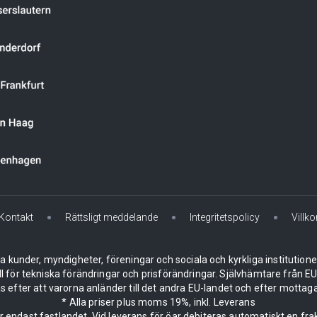
Kontakt
Rättsligt meddelande
Integritetspolicy
Villko
la kunder, myndigheter, föreningar och sociala och kyrkliga institution
ll för tekniska förändringar och prisförändringar. Självhämtare från
 efter att varorna anländer till det andra EU-landet och efter mottaga
* Alla priser plus moms 19%, inkl. Leverans
er endast fastlandet. Vid leverans för öar debiteras automatiskt en frak