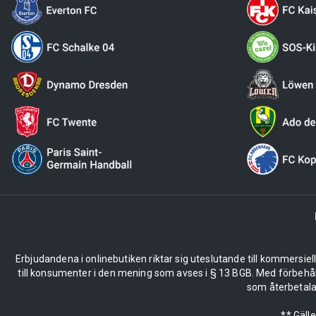
Erbjudandena i onlinebutiken riktar sig uteslutande till kommersiel
till konsumenter i den mening som avses i § 13 BGB. Med förbehå
som återbetalas
** Gäll