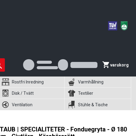
varukorg
Rostfri Inredning
Varmhållning
Disk / Tvätt
Textilier
Ventilation
Stühle & Tische
TAUB | SPECIALITETER - Fonduegryta - Ø 180