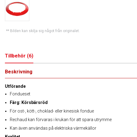
** Bilden kan skilja sig något från originalet.
Tillbehör
(
6
)
Beskrivning
Utförande
Fondueset
Färg: Körsbärsröd
För ost-, kött-, choklad- eller kinesisk fondue
Rechaud kan förvaras i krukan för att spara utrymme
Kan även användas på elektriska värmekällor
Kvalitet