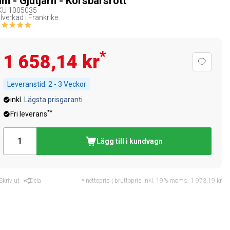
m - Gjutjärn - Körsbärsrött
KU
1005035
llverkad i Frankrike
*
1 658,14 kr
Leveranstid:
2 - 3 Veckor
inkl.
Lägsta prisgaranti
**
Fri leverans
Lägg till i kundvagn
Skriv ut
Dela
* nettopris | bruttopris inkl. 19% moms:
1 973,19 kr