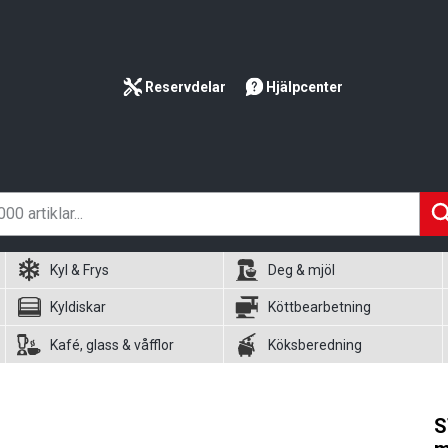
Reservdelar
Hjälpcenter
Kyl & Frys
Deg & mjöl
Kyldiskar
Köttbearbetning
Kafé, glass & våfflor
Köksberedning
S