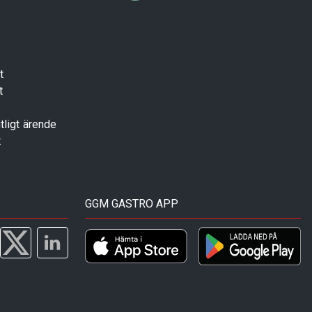
t
t
tligt ärende
t
GGM GASTRO APP