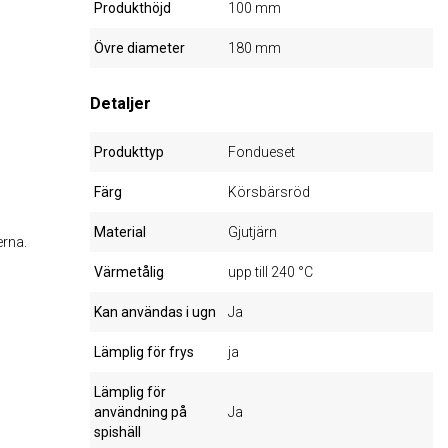
Produkthöjd
100 mm
Övre diameter
180 mm
Detaljer
Produkttyp
Fondueset
Färg
Körsbärsröd
Material
Gjutjärn
erna.
Värmetålig
upp till 240 °C
Kan användas i ugn
Ja
Lämplig för frys
ja
Lämplig för
användning på
Ja
spishäll