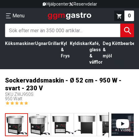
Hjälpcenter
Reservdelar
Menu
0
Köksmaskiner
Ugnar
Grillar
Kyl
Kyldiskar
Kafé,
Deg
Köttbearbetn
&
glass
&
Frys
&
mjöl
våfflor
Sockervaddsmaskin - Ø 52 cm - 950 W -
svart - 230 V
SKU
ZWJ950S
950 Watt
+
1
Video