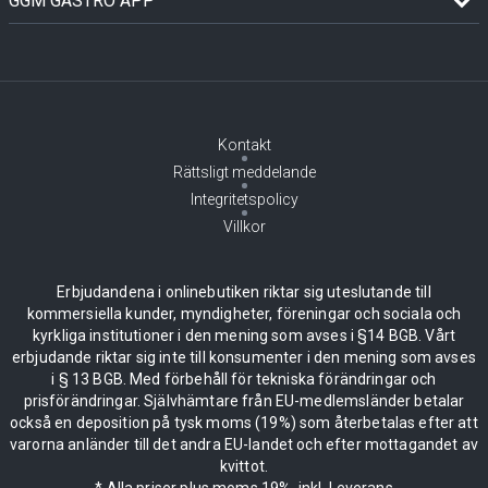
GGM GASTRO APP
Kontakt
Rättsligt meddelande
Integritetspolicy
Villkor
Erbjudandena i onlinebutiken riktar sig uteslutande till
kommersiella kunder, myndigheter, föreningar och sociala och
kyrkliga institutioner i den mening som avses i §14 BGB. Vårt
erbjudande riktar sig inte till konsumenter i den mening som avses
i § 13 BGB. Med förbehåll för tekniska förändringar och
prisförändringar. Självhämtare från EU-medlemsländer betalar
också en deposition på tysk moms (19%) som återbetalas efter att
varorna anländer till det andra EU-landet och efter mottagandet av
kvittot.
* Alla priser plus moms 19%, inkl. Leverans