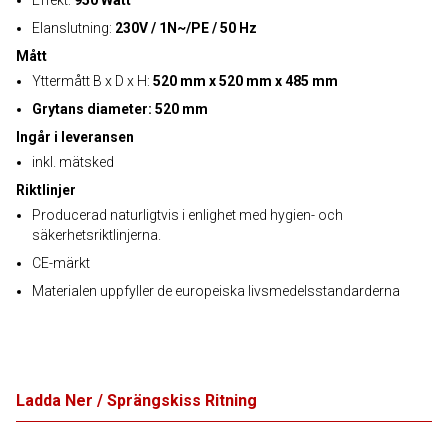
Effekt:
950 Watt
Elanslutning:
230V / 1N~/PE / 50 Hz
Mått
Yttermått B x D x H:
520 mm x 520 mm x 485 mm
Grytans diameter: 520 mm
Ingår i leveransen
inkl. mätsked
Riktlinjer
Producerad naturligtvis i enlighet med hygien- och
säkerhetsriktlinjerna.
CE-märkt
Materialen uppfyller de europeiska livsmedelsstandarderna
Ladda Ner / Sprängskiss Ritning