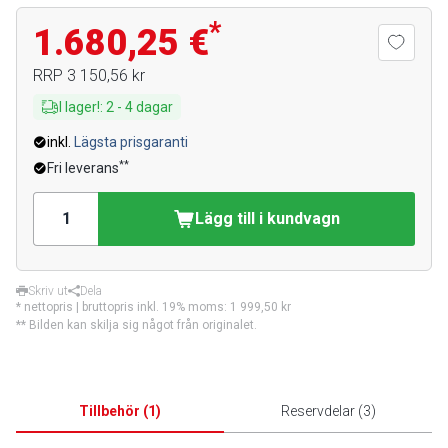
*
1.680,25 €
RRP
3 150,56 kr
I lager!
:
2
-
4
dagar
inkl.
Lägsta prisgaranti
**
Fri leverans
Lägg till i kundvagn
Skriv ut
Dela
* nettopris | bruttopris inkl. 19% moms:
1 999,50 kr
** Bilden kan skilja sig något från originalet.
Tillbehör
(
1
)
Reservdelar
(
3
)