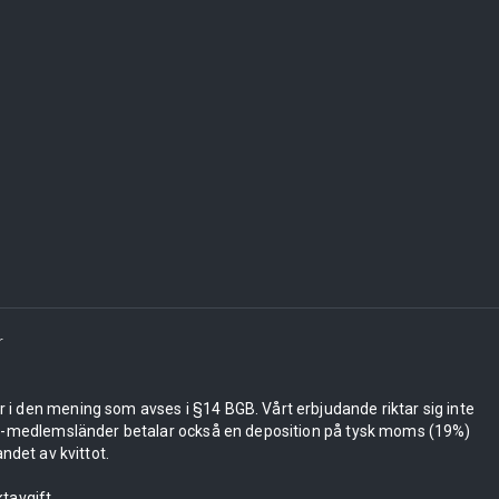
r
er i den mening som avses i §14 BGB. Vårt erbjudande riktar sig inte
 EU-medlemsländer betalar också en deposition på tysk moms (19%)
ndet av kvittot.
tavgift.