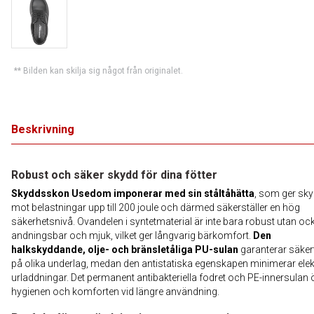
** Bilden kan skilja sig något från originalet.
Beskrivning
Robust och säker skydd för dina fötter
Skyddsskon Usedom imponerar med sin ståltåhätta
, som ger sk
mot belastningar upp till 200 joule och därmed säkerställer en hög
säkerhetsnivå. Ovandelen i syntetmaterial är inte bara robust utan oc
andningsbar och mjuk, vilket ger långvarig bärkomfort.
Den
halkskyddande, olje- och bränsletåliga PU-sulan
garanterar säker
på olika underlag, medan den antistatiska egenskapen minimerar elek
urladdningar. Det permanent antibakteriella fodret och PE-innersulan 
hygienen och komforten vid längre användning.