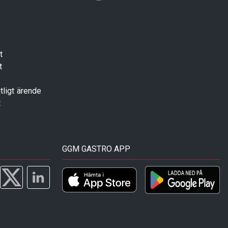
t
t
tligt ärende
t
GGM GASTRO APP