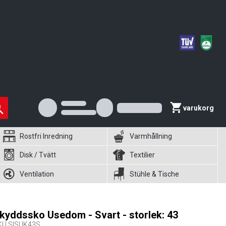
varukorg
Rostfri Inredning
Varmhållning
Disk / Tvätt
Textilier
Ventilation
Stühle & Tische
kyddssko Usedom - Svart - storlek: 43
KU
SISUK43S