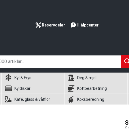
Reservdelar
Hjälpcenter
Kyl & Frys
Deg & mjöl
Kyldiskar
Köttbearbetning
Kafé, glass & våfflor
Köksberedning
S
S