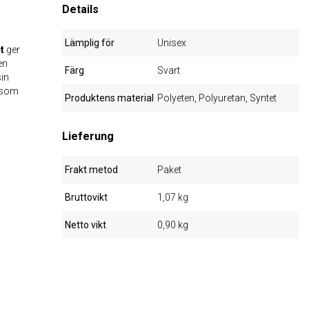
Details
Lämplig för
Unisex
t
ger
en
Färg
Svart
in
a som
Produktens material
Polyeten, Polyuretan, Syntet
Lieferung
Frakt metod
Paket
Bruttovikt
1,07 kg
Netto vikt
0,90 kg