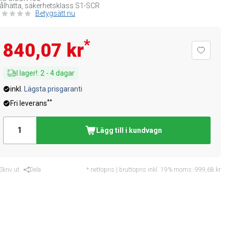
ålhätta, säkerhetsklass S1-SCR
Betygsätt nu
*
840,07 kr
I lager!
:
2
-
4
dagar
inkl.
Lägsta prisgaranti
**
Fri leverans
Lägg till i kundvagn
Skriv ut
Dela
* nettopris | bruttopris inkl. 19% moms:
999,68 kr