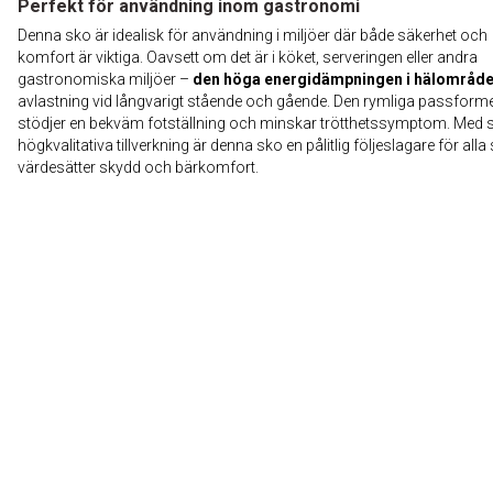
Perfekt för användning inom gastronomi
Denna sko är idealisk för användning i miljöer där både säkerhet och
komfort är viktiga. Oavsett om det är i köket, serveringen eller andra
gastronomiska miljöer –
den höga energidämpningen i hälområde
avlastning vid långvarigt stående och gående. Den rymliga passform
stödjer en bekväm fotställning och minskar trötthetssymptom. Med s
högkvalitativa tillverkning är denna sko en pålitlig följeslagare för all
värdesätter skydd och bärkomfort.