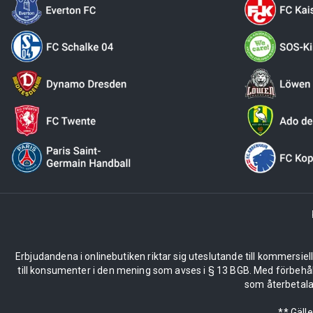
Erbjudandena i onlinebutiken riktar sig uteslutande till kommersiel
till konsumenter i den mening som avses i § 13 BGB. Med förbehå
som återbetalas
** Gäll