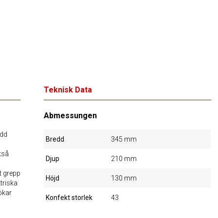
Teknisk Data
Abmessungen
ydd
Bredd
345 mm
kså
Djup
210 mm
t grepp
Höjd
130 mm
triska
ökar
Konfekt storlek
43