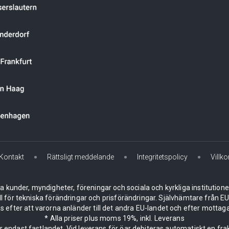
Kontakt
Rättsligt meddelande
Integritetspolicy
Villko
la kunder, myndigheter, föreningar och sociala och kyrkliga institution
ll för tekniska förändringar och prisförändringar. Självhämtare från
 efter att varorna anländer till det andra EU-landet och efter mottaga
* Alla priser plus moms 19%, inkl. Leverans
er endast fastlandet. Vid leverans för öar debiteras automatiskt en frak