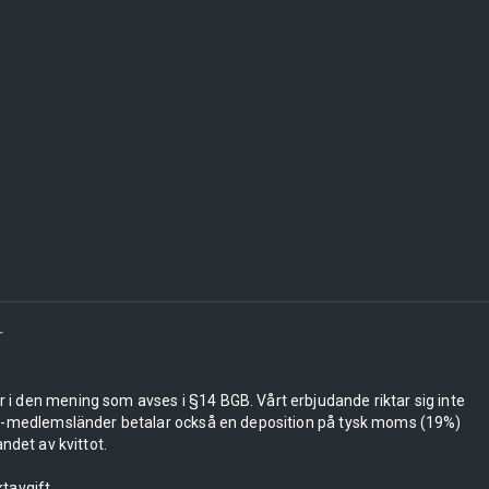
r
er i den mening som avses i §14 BGB. Vårt erbjudande riktar sig inte
 EU-medlemsländer betalar också en deposition på tysk moms (19%)
ndet av kvittot.
tavgift.