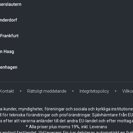
Kontakt
Rättsligt meddelande
Integritetspolicy
Villko
la kunder, myndigheter, föreningar och sociala och kyrkliga institution
ll för tekniska förändringar och prisförändringar. Självhämtare från
 efter att varorna anländer till det andra EU-landet och efter mottaga
* Alla priser plus moms 19%, inkl. Leverans
er endast fastlandet. Vid leverans för öar debiteras automatiskt en frak