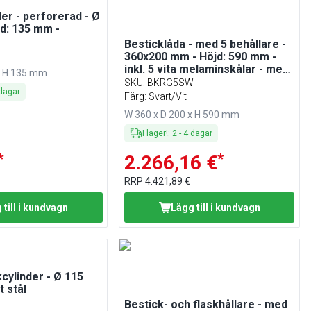
der - perforerad - Ø
d: 135 mm -
Besticklåda - med 5 behållare -
360x200 mm - Höjd: 590 mm -
inkl. 5 vita melaminskålar - med
x H 135 mm
uttagbar behållare - rostfritt
SKU
:
BKRG5SW
dagar
stål - svart/vit
Färg: Svart/Vit
W 360 x D 200 x H 590 mm
I lager!
:
2
-
4
dagar
*
*
2.266,16 €
RRP
4.421,89 €
 till i kundvagn
Lägg till i kundvagn
kcylinder - Ø 115
t stål
Bestick- och flaskhållare - med