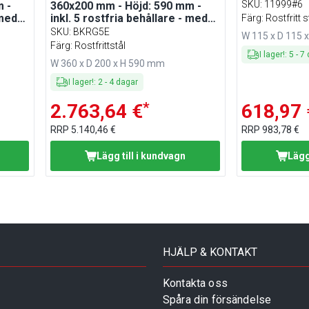
SKU
:
11999#6
 -
360x200 mm - Höjd: 590 mm -
 med
inkl. 5 rostfria behållare - med
Färg: Rostfritt s
tt
uttagbar behållare - rostfritt
SKU
:
BKRG5E
W 115 x D 115 
stål
Färg: Rostfrittstål
I lager!
:
5
-
7
W 360 x D 200 x H 590 mm
I lager!
:
2
-
4
dagar
*
2.763,64 €
618,97 
RRP
5.140,46 €
RRP
983,78 €
Lägg till i kundvagn
Lägg
HJÄLP & KONTAKT
Kontakta oss
Spåra din försändelse