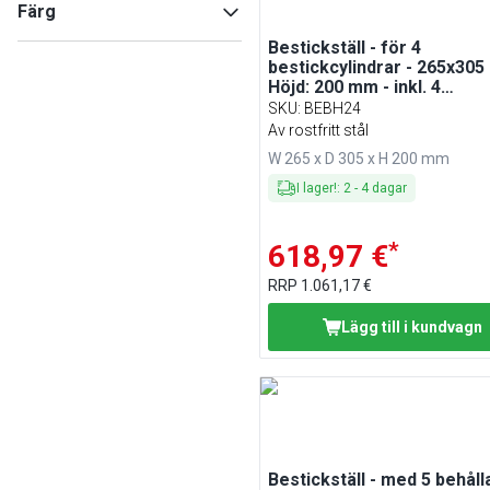
Min
Max
Färg
Krom-nickel-stål
(
1
)
Bestickställ - för 4
Svart
(
3
)
bestickcylindrar - 265x305
silver
(
1
)
Höjd: 200 mm - inkl. 4
bestickcylindrar - rostfritt 
Rostfritt stål
(
1
)
SKU
:
BEBH24
Av rostfritt stål
W 265 x D 305 x H 200 mm
I lager!
:
2
-
4
dagar
*
618,97 €
RRP
1.061,17 €
Lägg till i kundvagn
Bestickställ - med 5 behåll