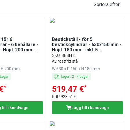
Sortera efter
- för 6
Bestickställ - för 5
rar - 6 behållare -
bestickcylindrar - 630x150 mm -
 Höjd: 200 mm -
Höjd: 180 mm - inkl. 5
kcylindrar - rostfritt
bestickcylindrar - rostfritt stål
SKU
:
BEBH15
Av rostfritt stål
x H 200 mm
W 630 x D 150 x H 180 mm
dagar
I lager!
:
2
-
4
dagar
*
*
€
519,47 €
RRP
928,51 €
 till i kundvagn
Lägg till i kundvagn