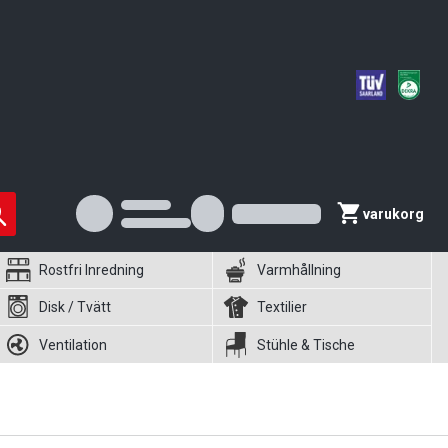
varukorg
Rostfri Inredning
Varmhållning
Disk / Tvätt
Textilier
Ventilation
Stühle & Tische