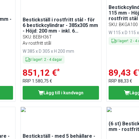
Bestickcylin
115 mm - Höj
rostfritt stål
 mm -
Bestickställ i rostfritt stål - för
SKU
:
BKGA100
6 bestickcylindrar - 385x305 mm
stål
- Höjd: 200 mm - inkl. 6
W 115 x D 115 
bestickcylindrar - med
SKU
:
BEBH36T
I lager!
:
2
-
4
bärhandtag
Av rostfritt stål
W 385 x D 305 x H 200 mm
I lager!
:
2
-
4
dagar
*
851,12 €
89,43 €
RRP
1.580,75 €
RRP
88,33 €
Lägg till i kundvagn
Lägg
(6 st) Bestic
mm - rostfrit
are -
Bestickställ - med 5 behållare -