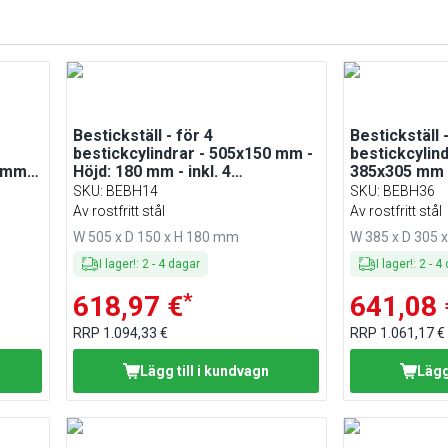
Bestickställ - för 4
Bestickställ 
bestickcylindrar - 505x150 mm -
bestickcylind
 mm -
Höjd: 180 mm - inkl. 4
385x305 mm -
l
bestickcylindrar - rostfritt stål
inkl. 6 bestic
SKU
:
BEBH14
SKU
:
BEBH36
stål
Av rostfritt stål
Av rostfritt stål
W 505 x D 150 x H 180 mm
W 385 x D 305 
I lager!
:
2
-
4
dagar
I lager!
:
2
-
4
*
618,97 €
641,08 
RRP
1.094,33 €
RRP
1.061,17 €
Lägg till i kundvagn
Lägg