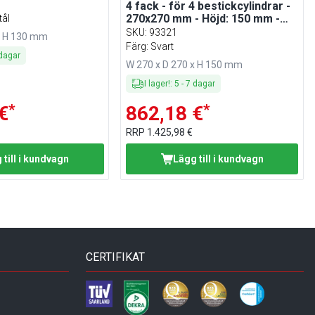
4 fack - för 4 bestickcylindrar -
270x270 mm - Höjd: 150 mm -
tål
inkl. 4 rostfria bestickcylindrar -
SKU
:
93321
x H 130 mm
trä och SAN - svart
Färg: Svart
dagar
W 270 x D 270 x H 150 mm
I lager!
:
5
-
7
dagar
*
*
€
862,18 €
RRP
1.425,98 €
 till i kundvagn
Lägg till i kundvagn
CERTIFIKAT