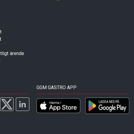
t
t
tligt ärende
t
GGM GASTRO APP