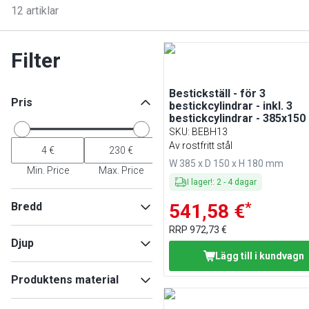
12
artiklar
Filter
Bestickställ - för 3
Pris
bestickcylindrar - inkl. 3
bestickcylindrar - 385x150
Höjd: 180 mm - rostfritt stå
SKU
:
BEBH13
Av rostfritt stål
W 385 x D 150 x H 180 mm
Min. Price
Max. Price
I lager!
:
2
-
4
dagar
*
Bredd
541,58 €
RRP
972,73 €
Djup
Lägg till i kundvagn
Min
Max
Produktens material
Rostfritt stål
(
2
)