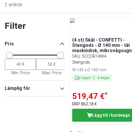
2
artiklar
Filter
(4 st) Skål - CONFETTI -
Pris
Stengods - Ø 140 mm - tål
maskindisk, mikrovågsugn
ugn - rosa
SKU
:
SCCOR14W4
Stengods
W 140 x D 140 mm
Min. Price
Max. Price
I lager!
:
2
-
4
dagar
Lämplig för
*
519,47 €
Diskmaskin
(
2
)
RRP
862,18 €
Mikrovågsugn
(
2
)
Ugn
(
2
)
Lägg till i kundvagn