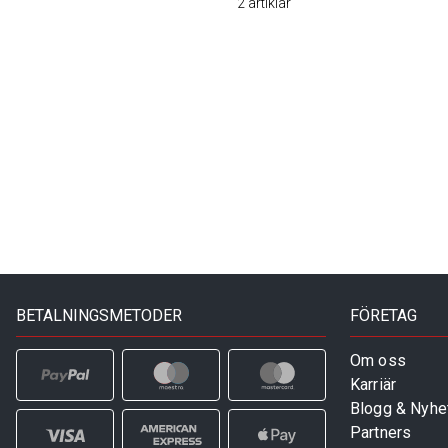
2
artiklar
BETALNINGSMETODER
FÖRETAG
Om oss
Karriär
Blogg & Nyhe
Partners