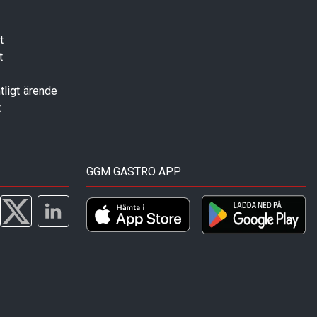
t
t
tligt ärende
t
GGM GASTRO APP