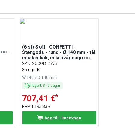
(6 st) Skål - CONFETTI -
 och
Stengods - rund - Ø 140 mm - tål
maskindisk, mikrovågsugn och
ugn upp till 220 °C - rosa
SKU
:
SCCOR14W6
Stengods
W 140 x D 140 mm
I lager!
:
3
-
5
dagar
*
707,41 €
RRP
1.193,83 €
Lägg till i kundvagn