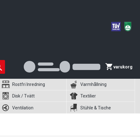
varukorg
Rostfri Inredning
Varmhållning
Disk / Tvätt
Textilier
Ventilation
Stühle & Tische