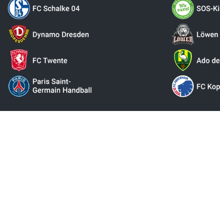
Erbjudandena i onlinebutiken riktar sig uteslutande till kommersiel
till konsumenter i den mening som avses i § 13 BGB. Med förbehå
som återbetalas
** Gäll