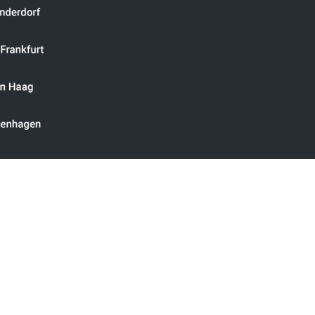
Kontakt
Rättsligt meddelande
Integritetspolicy
Villko
la kunder, myndigheter, föreningar och sociala och kyrkliga institution
ll för tekniska förändringar och prisförändringar. Självhämtare från
 efter att varorna anländer till det andra EU-landet och efter mottaga
* Alla priser plus moms 19%, inkl. Leverans
er endast fastlandet. Vid leverans för öar debiteras automatiskt en frak
Copyright 2004–
2026
© GGM Gastro International GmbH