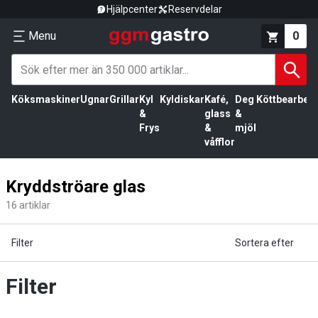
Hjälpcenter
Reservdelar
Menu
0
Köksmaskiner
Ugnar
Grillar
Kyl
Kyldiskar
Kafé,
Deg
Köttbearbetn
&
glass
&
Frys
&
mjöl
våfflor
Kryddströare glas
16
artiklar
Filter
Sortera efter
Filter