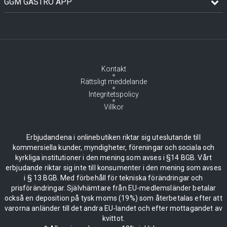
GGM GASTRO APP
Kontakt
Rättsligt meddelande
Integritetspolicy
Villkor
Erbjudandena i onlinebutiken riktar sig uteslutande till
kommersiella kunder, myndigheter, föreningar och sociala och
kyrkliga institutioner i den mening som avses i §14 BGB. Vårt
erbjudande riktar sig inte till konsumenter i den mening som avses
i § 13 BGB. Med förbehåll för tekniska förändringar och
prisförändringar. Självhämtare från EU-medlemsländer betalar
också en deposition på tysk moms (19%) som återbetalas efter att
varorna anländer till det andra EU-landet och efter mottagandet av
kvittot.