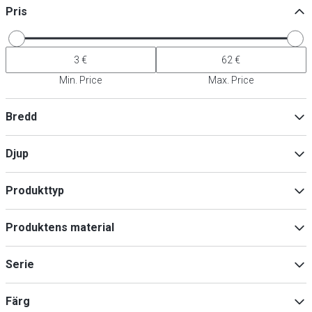
Pris
Min. Price
Max. Price
Bredd
Djup
Min
Max
Produkttyp
Kryddströare
(
9
)
Min
Max
Produktens material
Sockerspridare
(
7
)
Rostfritt stål
(
10
)
Serie
18/8 rostfritt stål
(
4
)
OLD FASHIONED
(
1
)
Färg