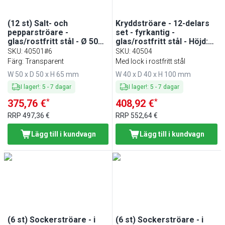
(12 st) Salt- och
Kryddströare - 12-delars
pepparströare -
set - fyrkantig -
glas/rostfritt stål - Ø 50
glas/rostfritt stål - Höjd:
mm - Höjd: 65 mm -
100 mm
SKU
:
40501#6
SKU
:
40504
klarglas
Färg: Transparent
Med lock i rostfritt stål
W 50 x D 50 x H 65 mm
W 40 x D 40 x H 100 mm
I lager!
:
5
-
7
dagar
I lager!
:
5
-
7
dagar
*
*
375,76 €
408,92 €
RRP
497,36 €
RRP
552,64 €
Lägg till i kundvagn
Lägg till i kundvagn
(6 st) Sockerströare - i
(6 st) Sockerströare - i