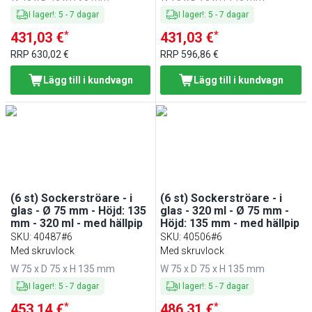
I lager!
:
5
-
7
dagar
I lager!
:
5
-
7
dagar
*
*
431,03 €
431,03 €
RRP
630,02 €
RRP
596,86 €
Lägg till i kundvagn
Lägg till i kundvagn
(6 st) Sockerströare - i
(6 st) Sockerströare - i
glas - Ø 75 mm - Höjd: 135
glas - 320 ml - Ø 75 mm -
mm - 320 ml - med hällpip
Höjd: 135 mm - med hällpip
SKU
:
40487#6
SKU
:
40506#6
Med skruvlock
Med skruvlock
W 75 x D 75 x H 135 mm
W 75 x D 75 x H 135 mm
I lager!
:
5
-
7
dagar
I lager!
:
5
-
7
dagar
*
*
453,14 €
486,31 €