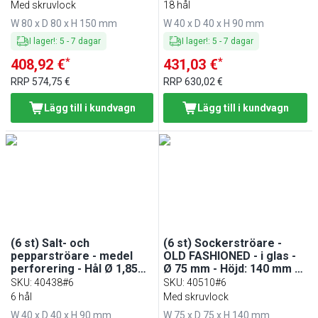
Höjd: 90 mm
Med skruvlock
18 hål
W 80 x D 80 x H 150 mm
W 40 x D 40 x H 90 mm
I lager!
:
5
-
7
dagar
I lager!
:
5
-
7
dagar
*
*
408,92 €
431,03 €
RRP
574,75 €
RRP
630,02 €
Lägg till i kundvagn
Lägg till i kundvagn
(6 st) Salt- och
(6 st) Sockerströare -
pepparströare - medel
OLD FASHIONED - i glas -
perforering - Hål Ø 1,85
Ø 75 mm - Höjd: 140 mm -
mm - glas/rostfritt stål -
350 ml - med hällpip
SKU
:
40438#6
SKU
:
40510#6
40 mm - Höjd: 90 mm
6 hål
Med skruvlock
W 40 x D 40 x H 90 mm
W 75 x D 75 x H 140 mm