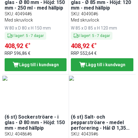
glas - Ø 80 mm - Höjd: 150
glas - Ø 85 mm - Höjd: 120
mm - 250 ml - med hällpip
mm - med hällpip
SKU
:
40494#6
SKU
:
40490#6
Med skruvlock
Med skruvlock
W 80 x D 80 x H 150 mm
W 85 x D 85 x H 120 mm
I lager!
:
5
-
7
dagar
I lager!
:
5
-
7
dagar
*
*
408,92 €
408,92 €
RRP
596,86 €
RRP
552,64 €
Lägg till i kundvagn
Lägg till i kundvagn
(6 st) Sockerströare - i
(6 st) Salt- och
glas - Ø 80 mm - Höjd: 150
pepparströare - medel
mm - med hällpip
perforering - Hål Ø 1,35
mm - glas/rostfritt stål -
SKU
:
40486#6
SKU
:
40439#6