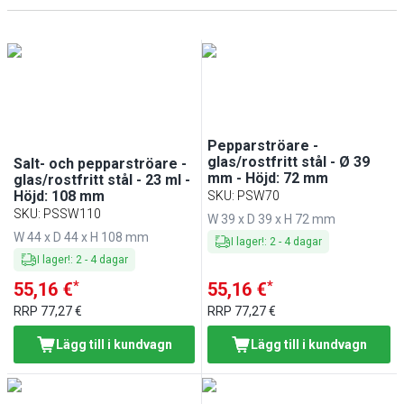
35413
(
12
)
Rostfritt stål
(
1
)
Pepparströare -
glas/rostfritt stål - Ø 39
Salt- och pepparströare -
mm - Höjd: 72 mm
glas/rostfritt stål - 23 ml -
Höjd: 108 mm
SKU
:
PSW70
SKU
:
PSSW110
W 39 x D 39 x H 72 mm
W 44 x D 44 x H 108 mm
I lager!
:
2
-
4
dagar
I lager!
:
2
-
4
dagar
*
*
55,16 €
55,16 €
RRP
77,27 €
RRP
77,27 €
Lägg till i kundvagn
Lägg till i kundvagn