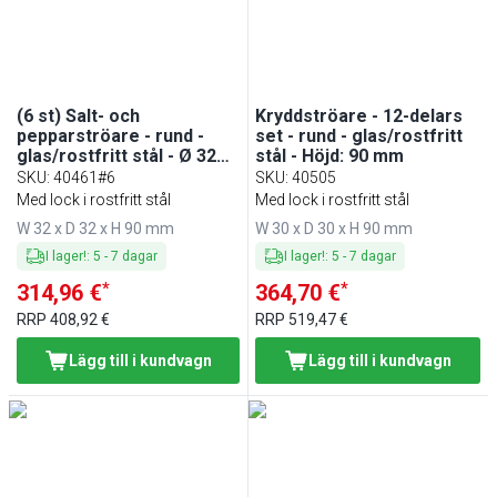
(6 st) Salt- och
Kryddströare - 12-delars
pepparströare - rund -
set - rund - glas/rostfritt
glas/rostfritt stål - Ø 32
stål - Höjd: 90 mm
mm - Höjd: 90 mm
SKU
:
40461#6
SKU
:
40505
Med lock i rostfritt stål
Med lock i rostfritt stål
W 32 x D 32 x H 90 mm
W 30 x D 30 x H 90 mm
I lager!
:
5
-
7
dagar
I lager!
:
5
-
7
dagar
*
*
314,96 €
364,70 €
RRP
408,92 €
RRP
519,47 €
Lägg till i kundvagn
Lägg till i kundvagn