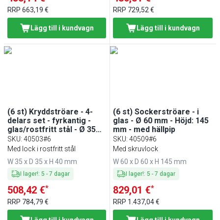
RRP
663,19 €
RRP
729,52 €
Lägg till i kundvagn
Lägg till i kundvagn
(6 st) Kryddströare - 4-
(6 st) Sockerströare - i
delars set - fyrkantig -
glas - Ø 60 mm - Höjd: 145
glas/rostfritt stål - Ø 35
mm - med hällpip
mm - Höjd: 40 mm
SKU
:
40503#6
SKU
:
40509#6
Med lock i rostfritt stål
Med skruvlock
W 35 x D 35 x H 40 mm
W 60 x D 60 x H 145 mm
I lager!
:
5
-
7
dagar
I lager!
:
5
-
7
dagar
*
*
508,42 €
829,01 €
RRP
784,79 €
RRP
1.437,04 €
Lägg till i kundvagn
Lägg till i kundvagn