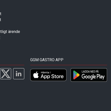
t
t
tligt ärende
t
GGM GASTRO APP