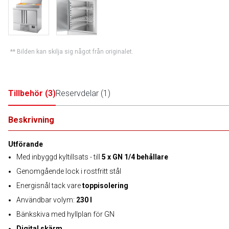
** Bilden kan skilja sig något från originalet.
Tillbehör
(
3
)
Reservdelar
(
1
)
Beskrivning
Utförande
Med inbyggd kyltillsats - till
5 x GN 1/4 behållare
Genomgående lock i rostfritt stål
Energisnål tack vare
toppisolering
Användbar volym:
230 l
Bänkskiva med hyllplan för GN
Digital skärm