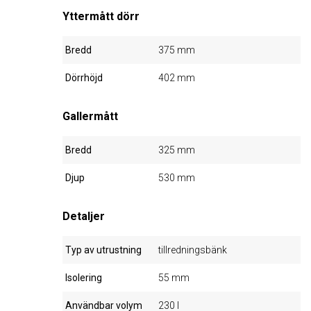
Yttermått dörr
Bredd
375 mm
Dörrhöjd
402 mm
Gallermått
Bredd
325 mm
Djup
530 mm
Detaljer
Typ av utrustning
tillredningsbänk
Isolering
55 mm
Användbar volym
230 l