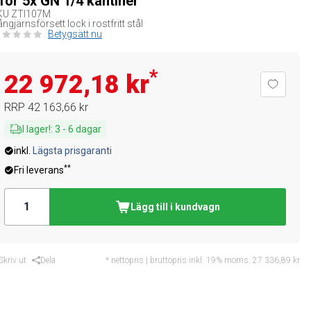
 för 5x GN 1/4 kantiner
KU
ZTI107M
ngjärnsförsett lock i rostfritt stål
Betygsätt nu
*
22 972,18 kr
RRP
42 163,66 kr
I lager!
:
3
-
6
dagar
inkl.
Lägsta prisgaranti
**
Fri leverans
Lägg till i kundvagn
Skriv ut
Dela
* nettopris | bruttopris inkl. 19% moms:
27 336,89 kr