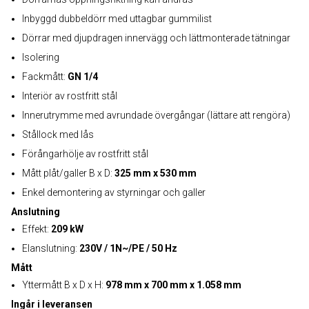
Inbyggd dubbeldörr med uttagbar gummilist
Dörrar med djupdragen innervägg och lättmonterade tätningar
Isolering
Fackmått:
GN 1/4
Interiör av rostfritt stål
Innerutrymme med avrundade övergångar (lättare att rengöra)
Stållock med lås
Förångarhölje av rostfritt stål
Mått plåt/galler B x D:
325 mm x 530 mm
Enkel demontering av styrningar och galler
Anslutning
Effekt:
209 kW
Elanslutning:
230V / 1N~/PE / 50 Hz
Mått
Yttermått B x D x H:
978 mm x 700 mm x 1.058 mm
Ingår i leveransen