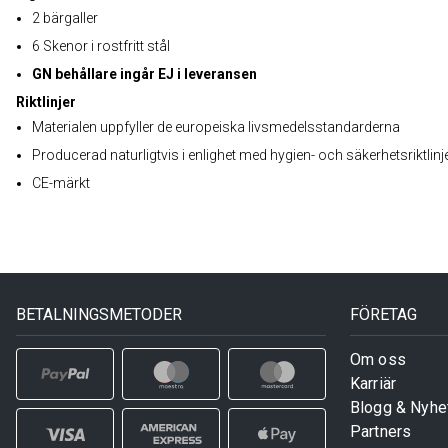
2 bärgaller
6 Skenor i rostfritt stål
GN behållare ingår EJ i leveransen
Riktlinjer
Materialen uppfyller de europeiska livsmedelsstandarderna
Producerad naturligtvis i enlighet med hygien- och säkerhetsriktlinj
CE-märkt
BETALNINGSMETODER
FÖRETAG
Om oss
Karriär
Blogg & Nyhe
Partners