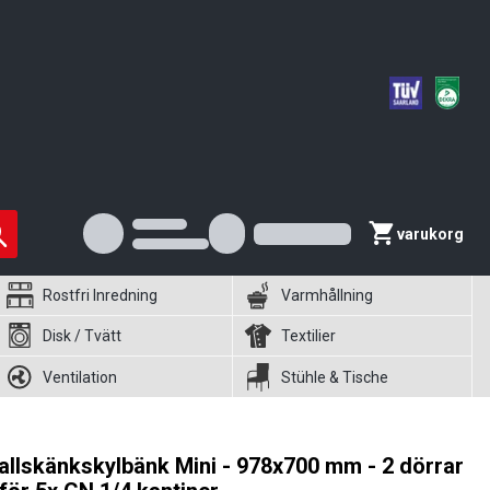
varukorg
Rostfri Inredning
Varmhållning
Disk / Tvätt
Textilier
Ventilation
Stühle & Tische
allskänkskylbänk Mini - 978x700 mm - 2 dörrar