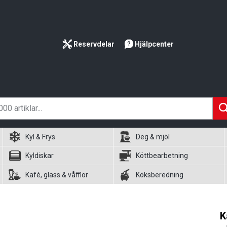
Reservdelar
Hjälpcenter
Kyl & Frys
Deg & mjöl
Kyldiskar
Köttbearbetning
Kafé, glass & våfflor
Köksberedning
K