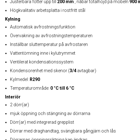
Justerbara fötter upp till
200 mm
, nåbar totalhöjd på möbeln
900
Högkvalitativ arbetsplatta i rostfritt stål
Kylning
Automatisk avfrostningsfunktion
Övervakning av avfrostningstemperaturen
Inställbar sluttemperatur på avfrostaren
Vattentömning inne i kylutrymmet
Ventilerat kondensationssystem
Kondensorenhet med skenor (
3/4
avtagbar)
Kylmedel:
R290
Temperaturområde:
0 °C till 6 °C
Interiör
2 dörr(ar)
mjuk öppning och stängning av dörrarna
Dörr(ar) med integrerad grepplist
Dörrar med draghandtag, svängbara gångjärn och lås
Dörrarnas öppningsriktning kan ändras