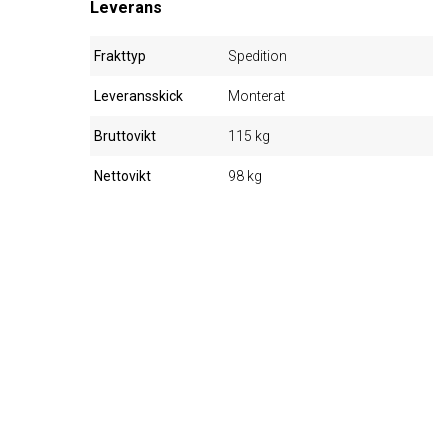
Leverans
Frakttyp
Spedition
Leveransskick
Monterat
Bruttovikt
115 kg
Nettovikt
98 kg